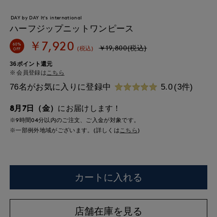
DAY by DAY It's international
ハーフジップニットワンピース
￥7,920
60%
￥19,800(税込)
(税込)
OFF
36ポイント還元
会員登録は
こちら
76名がお気に入りに登録中
5.0
(3件)
8月7日（金）
にお届けします！
※9時間
04分
以内
のご注文、ご入金が対象です。
※一部例外地域がございます。(詳しくは
こちら
)
カートに入れる
店舗在庫を見る