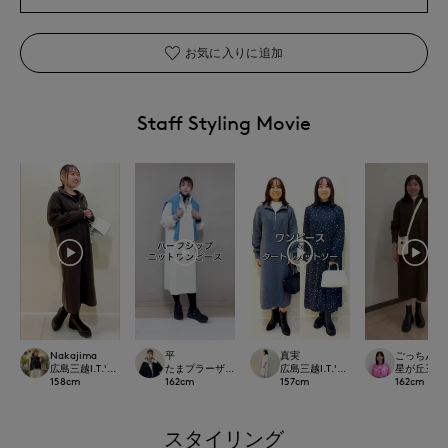
お気に入りに追加
Staff Styling Movie
Nakajima
平
真実
ごっちん
広島三越I.T.'S.international
たまプラーザ東急I.T.'S.international
広島三越I.T.'S.international
星が丘三越I.T.
158
cm
162
cm
157
cm
162
cm
スタイリング