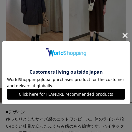
上本町近鉄I.T.'S.international
星が丘三越I.T.'S.international
もっと見る
アイテム説明
サイズ詳細
購入レビュー
■デザイン
ゆったりとしたサイズ感のニットワンピース。体のラインを拾
いにくい畦目が立ったふくらみ感のある編地です。ハイネック