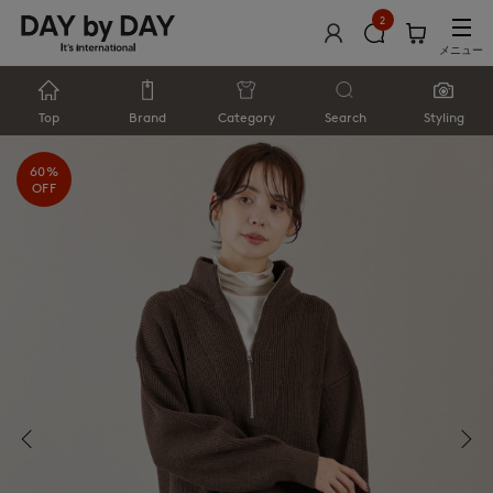
2
メニュー
Top
Brand
Category
Search
Styling
60%
OFF