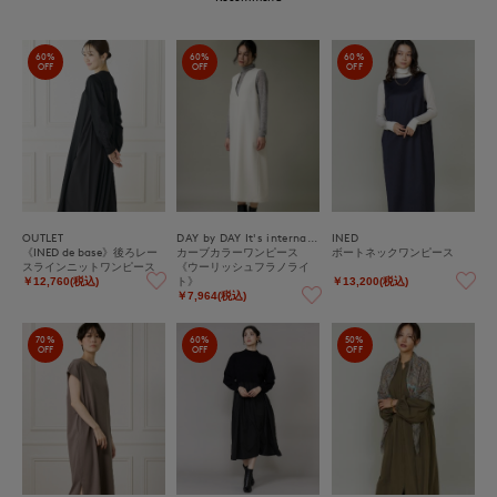
60%
60%
60%
OFF
OFF
OFF
OUTLET
DAY by DAY It's international
INED
《INED de base》後ろレー
カーブカラーワンピース
ボートネックワンピース
スラインニットワンピース
《ウーリッシュフラノライ
ト》
￥12,760(税込)
￥13,200(税込)
￥7,964(税込)
70%
60%
50%
OFF
OFF
OFF