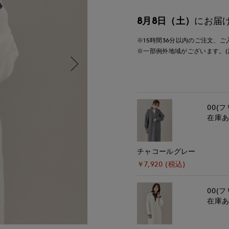
8月8日（土）
にお届
※15時間
36分
以内
のご注文、ご
※一部例外地域がございます。(
00(フ
在庫
チャコールグレー
￥7,920 (税込)
00(フ
在庫