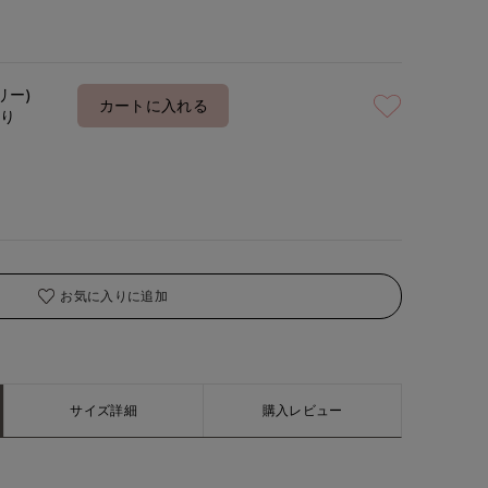
着用サイズ:00(M)
モデ
リー)
カートに入れる
あり
お気に入りに追加
サイズ詳細
購入レビュー