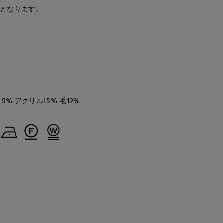
安となります。
ナオミ
kaori
tamura
e
'S.international
那覇メインプレイスI.T.'S.international
那覇メインプレイスI.T.'S.international
広島三越I.T.'S.international
162
cm
157
cm
154
cm
5% アクリル15% 毛12%