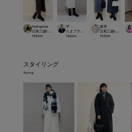
Nakajima
平
真実
広島三越I.T.'S.international
たまプラーザ東急I.T.'S.international
広島三越I.T.'S.intern
158
cm
162
cm
157
cm
スタイリング
Styling