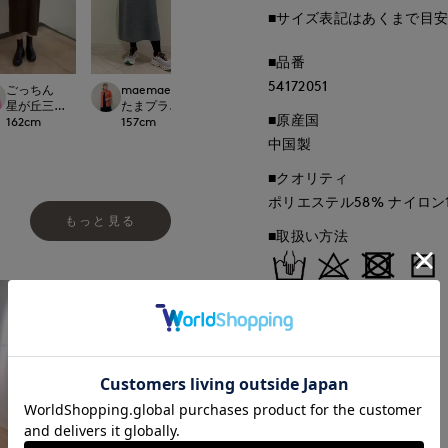
■サイズ表記はあくまで目
■品番
54172051
ごっちん
maemae
Mayu
kaori
ational
星が丘三越I.T.'S.international
たまプラーザ東急I.T.'S.international
福山天満屋店INED/7-IDconcept./Magli
那覇メインプレイスI.T.
■原産国
162
cm
157
cm
158
cm
157
cm
中国製
■クオリティ
ポリエステル58% ナイロン1
もっと見る
■取扱い方法
取り扱いについて