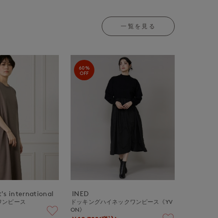
一覧を見る
60%
OFF
's international
INED
ワンピース
ドッキングハイネックワンピース《YV
ON》