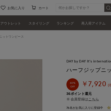
お気に入り
カート
アウトレット
スタイリング
ランキング
再入荷アイテム
ニットワンピース
DAY by DAY It's internatio
ハーフジップニ
￥7,920
60%
(
OFF
36ポイント還元
会員登録は
こちら
76名がお気に入りに登録中