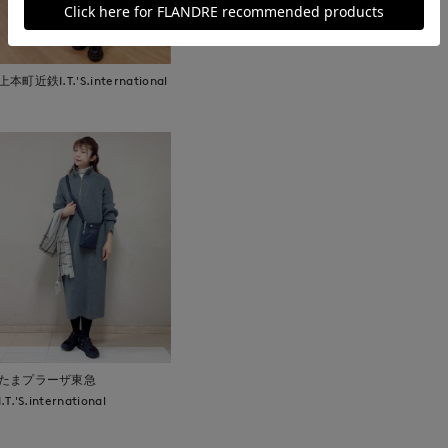
上本町近鉄I.T.'S.international
たまプラーザ東急
I.T.'S.international