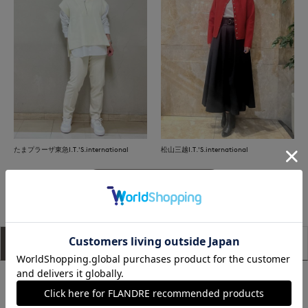
松山三越I.T.'S.international
たまプラーザ東急I.T.'S.international
もっと見る
アイテム説明
サイズ詳細
購入レビュー
■デザイン
カーディガンはやや詰まり気味の衿ぐりと小さめの貝釦で、ベ