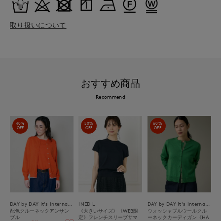
取り扱いについて
おすすめ商品
Recommend
40%
50%
60%
OFF
OFF
OFF
DAY by DAY It's international
INED L
DAY by DAY It's international
配色クルーネックアンサン
《大きいサイズ》《WEB限
ウォッシャブルウールクル
ブル
定》フレンチスリーブサマ
ーネックカーディガン《HA