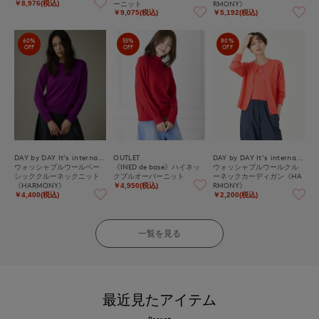
ーニット
RMONY》
￥8,976(税込)
￥9,075(税込)
￥5,192(税込)
60%
55%
80%
OFF
OFF
OFF
DAY by DAY It's international
OUTLET
DAY by DAY It's international
ウォッシャブルウールベー
《INED de base》ハイネッ
ウォッシャブルウールクル
シッククルーネックニット
クプルオーバーニット
ーネックカーディガン《HA
《HARMONY》
RMONY》
￥4,950(税込)
￥4,400(税込)
￥2,200(税込)
一覧を見る
最近見たアイテム
Recent