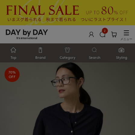
2
メニュー
Top
Brand
Category
Search
Styling
70%
OFF