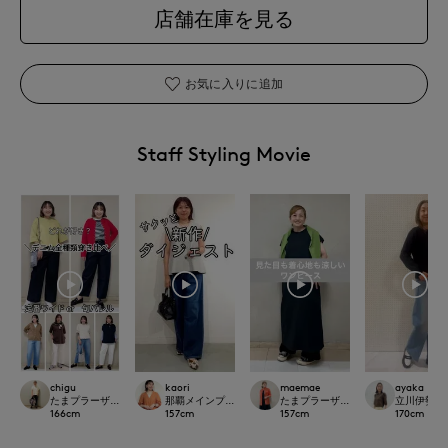
店舗在庫を見る
お気に入りに追加
Staff Styling Movie
chigu
kaori
maemae
ayaka
たまプラーザ東急I.T.'S.international
那覇メインプレイスI.T.'S.international
たまプラーザ東急I.T.'S.international
立川伊勢丹I.T.
166
cm
157
cm
157
cm
170
cm