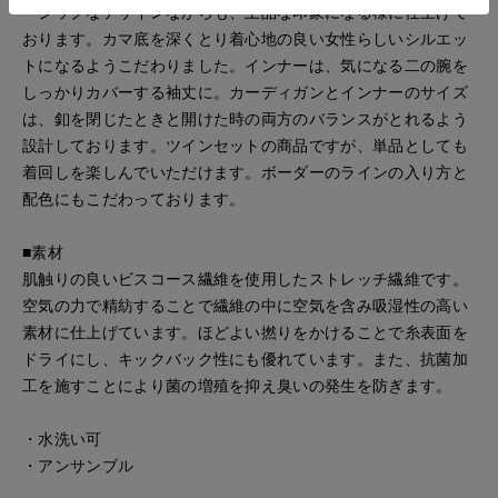
ーシックなデザインながらも、上品な印象になる様に仕上げて
おります。カマ底を深くとり着心地の良い女性らしいシルエッ
トになるようこだわりました。インナーは、気になる二の腕を
しっかりカバーする袖丈に。カーディガンとインナーのサイズ
は、釦を閉じたときと開けた時の両方のバランスがとれるよう
設計しております。ツインセットの商品ですが、単品としても
着回しを楽しんでいただけます。ボーダーのラインの入り方と
配色にもこだわっております。
■素材
肌触りの良いビスコース繊維を使用したストレッチ繊維です。
空気の力で精紡することで繊維の中に空気を含み吸湿性の高い
素材に仕上げています。ほどよい撚りをかけることで糸表面を
ドライにし、キックバック性にも優れています。また、抗菌加
工を施すことにより菌の増殖を抑え臭いの発生を防ぎます。
・水洗い可
・アンサンブル