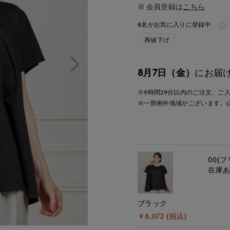
会員登録は
こちら
8名がお気に入りに登録中
再値下げ
8月7日（金）
にお届
※9時間
29分
以内
のご注文、ご
※一部例外地域がございます。(
00(フ
在庫
ブラック
￥6,072 (税込)