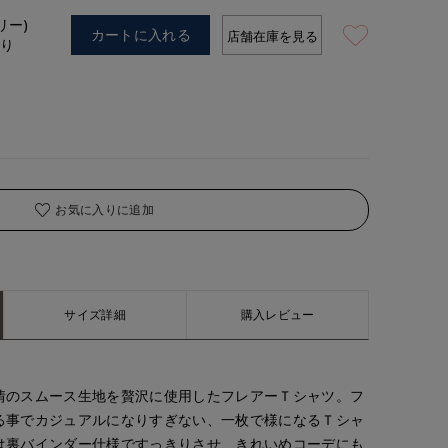
着用サイズ:00(M)
リー)
カートに入れる
店舗在庫を見る
あり
お気に入りに追加
サイズ詳細
購入レビュー
情のスムース生地を贅沢に使用したフレアーＴシャツ。フ
る事でカジュアルになりすぎない、一枚で様になるＴシャ
は裏バインダー仕様ですっきりさせ、きれいめコーデにも