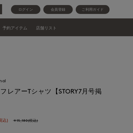
ログイン
会員登録
ご利用ガイド
予約アイテム
店舗リスト
nal
》フレアーTシャツ【STORY7月号掲
税込)
￥15,180(税込)