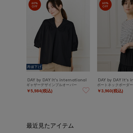
60%
60%
OFF
OFF
再値下げ
DAY by DAY It's international
DAY by DAY It's i
ギャザーデザインプルオーバー
ボートネックボーダ
￥5,984(税込)
￥3,960(税込)
最近見たアイテム