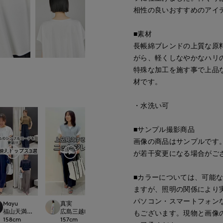
相性の良いおすすめのアイ
■素材
長帳綿ブレンドの上質な原
がら、軽くしなやかなハリ
特殊な加工を施す事で上品
材です。
・水洗い可
■サンプル撮影商品
画像の商品はサンプルです
が若干変更になる場合がご
■カラーについては、可能
ますが、照明の関係により
パソコン・スマートフォン
Mayu
真実
onda
真実
ational
福山天満屋店INED/7-IDconcept./Maglie
広島三越I.T.'S.international
新潟伊勢丹7-IDconcept.
広島三越I.T.'S.inte
もございます。現物と画像
158
cm
157
cm
167
cm
157
cm