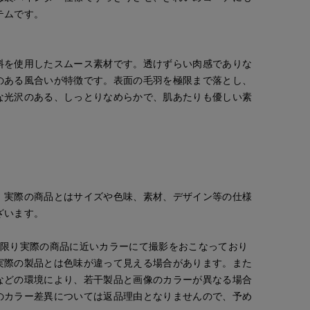
テムです。
料を使用したスムース素材です。透けずらい肉感でありな
のある風合いが特徴です。表面の毛羽を極限まで落とし、
な光沢のある、しっとりなめらかで、肌あたりも優しい素
。実際の商品とはサイズや色味、素材、デザイン等の仕様
ざいます。
な限り実際の商品に近いカラーにて撮影をおこなっており
実際の製品とは色味が違って見える場合があります。また
などの環境により、若干製品と画像のカラーが異なる場合
chigu
ayaka
rnational
たまプラーザ東急I.T.'S.international
立川伊勢丹I.T.'S.international
のカラー差異については返品理由となりませんので、予め
166
cm
170
cm