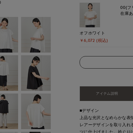
)
モデル身長:162cm
00(フ
在庫
オフホワイト
￥6,072 (税込)
アイテム説明
■デザイン
上品な光沢となめらかな表
レアーデザインを取り入れ
ツに仕上げました。衿ぐり