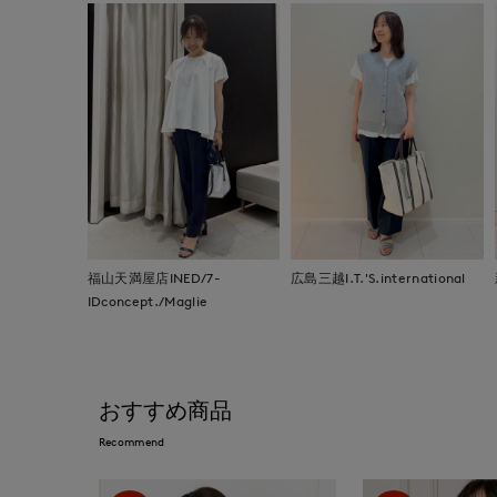
福山天満屋店INED/7-
広島三越I.T.'S.international
IDconcept./Maglie
おすすめ商品
Recommend