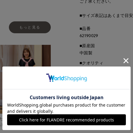
ご了承ください。
■サイズ表記はあくまで目
もっと見る
■品番
62190029
■原産国
中国製
■クオリティ
綿100%
■取扱い方法
取り扱いについて
たまプラーザ東急
I.T.'S.international