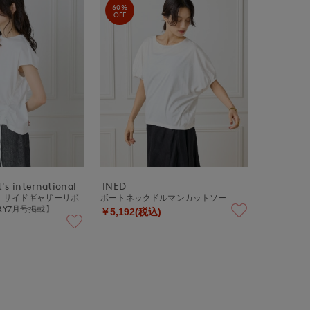
60%
OFF
's international
INED
Y》サイドギャザーリボ
ボートネックドルマンカットソー
RY7月号掲載】
￥5,192(税込)