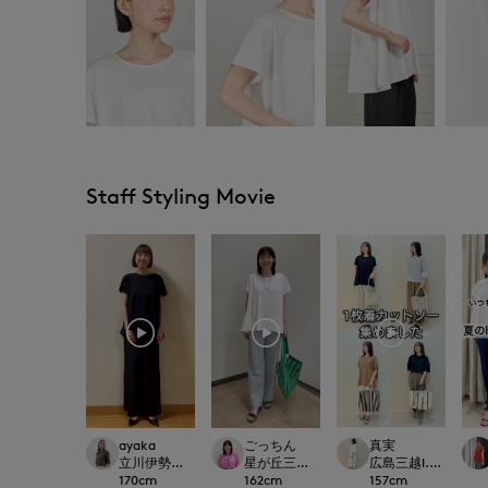
Staff Styling Movie
ayaka
ごっちん
真実
立川伊勢丹I.T.'S.international
星が丘三越I.T.'S.international
広島三越I.T.'S.intern
170
cm
162
cm
157
cm