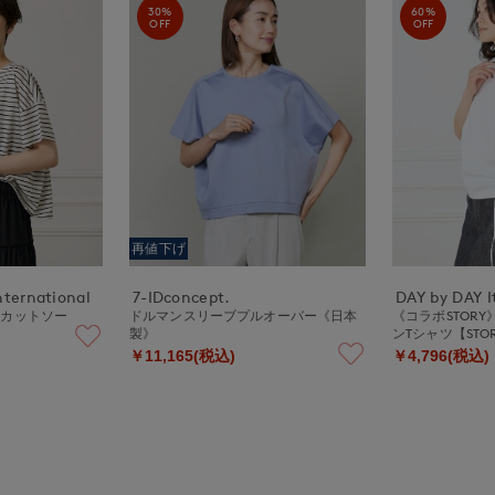
30%
60%
OFF
OFF
再値下げ
nternational
7-IDconcept.
DAY by DAY It
ーカットソー
ドルマンスリーブプルオーバー《日本
《コラボSTOR
製》
ンTシャツ【STO
￥11,165(税込)
￥4,796(税込)