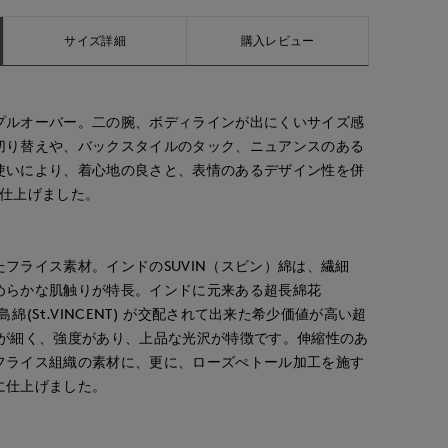
yoshi
chigu
Mayu
サイズ詳細
購入レビュー
S.international
博多大丸7-IDconcept.
たまプラーザ東急I.T.'S.international
福山天満屋店INED/7-IDconcept./Mag
155
cm
166
cm
158
cm
プルオーバー。二の腕、ボディラインが出にくいサイズ感
切り替えや、バックスタイルのタック、ニュアンスのある
使いにより、着心地の良さと、表情のあるデザイン性を併
に仕上げました。
フライス素材。インドのSUVIN（スビン）綿は、繊細
めらかな肌触りが特長。インドに元来ある超長綿花
海島綿(St.VINCENT) が交配されて出来た希少価値が高い超
度が細く、強度があり、上品な光沢が特徴です。伸縮性のあ
フライス組織の素材に、更に、ローズぺトール加工を施す
に仕上げました。