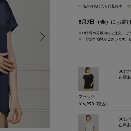
85名がお気に入りに登録中
8月7日（金）
にお届
※11時間
39分
以内
のご注文、ご
※一部例外地域がございます。(
00(フ
在庫
ブラック
￥6,930 (税込)
00(フ
在庫