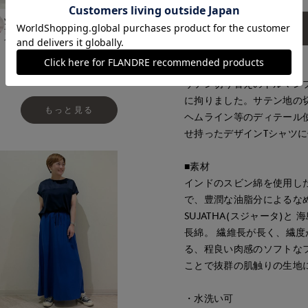
yoshi
kaori
Yura
平
アイテム説明
ept.
博多大丸7-IDconcept.
那覇メインプレイスI.T.'S.international
岡山天満屋7-IDconcept.
たまプラーザ東急I.T.'
155
cm
157
cm
160
cm
162
cm
■デザイン
サテン切り替えのドルマン
に拘りました。サテン地の
もっと見る
ヘムライン等のディテール
せ持ったデザインTシャツ
■素材
インドのスビン綿を使用した
で、豊潤な油脂分によるな
SUJATHA(スジャータ)と 
長綿。 繊維長が長く、繊
る、程良い肉感のソフトな
ことで抜群の肌触りの生地
・水洗い可