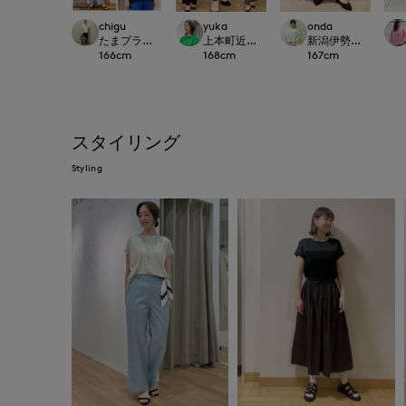
chigu
yuka
onda
たまプラーザ東急I.T.'S.international
上本町近鉄I.T.'S.international
新潟伊勢丹7-IDconc
166
cm
168
cm
167
cm
スタイリング
Styling