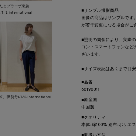
たまプラーザ東急
■サンプル撮影商品
I.T.'S.international
画像の商品はサンプルです
が若干変更になる場合がご
■照明の関係により、実際
コン・スマートフォンなど
ざいます。
■サイズ表記はあくまで目
■品番
60190011
立川伊勢丹I.T.'S.international
■原産国
中国製
■クオリティ
本体:綿100% 別布:ポリエス
■取扱い方法