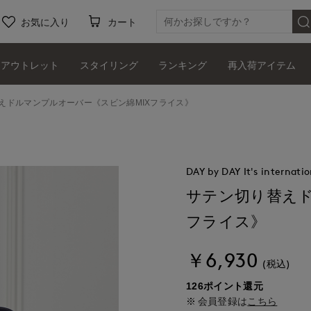
お気に入り
カート
アウトレット
スタイリング
ランキング
再入荷アイテム
えドルマンプルオーバー《スビン綿MIXフライス》
DAY by DAY It's internatio
サテン切り替えド
フライス》
￥6,930
(税込)
126ポイント還元
会員登録は
こちら