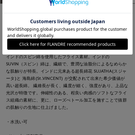
サテン地の切り替えを施したタンクトップ。
安心感のある衿開きと肩幅に拘り、着心地よ良いサイズ感に仕
上げています。すべりの良い素材感、胸元のサテンがアクセン
トになり、シャツのインナーはもちろん、夏場のカットソーと
のレイヤードスタイルに最適なアイテムです。
インドのスビン綿を使用したフライス素材。インドの
SUVIN（スビン）綿は、繊細で、豊潤な油脂分によるなめらか
な肌触りが特長。インドに元来ある超長綿花 SUJATHA(スジャ
ータ)と 海島綿(St.VINCENT) が交配されて出来た希少価値が
高い超長綿。 繊維長が長く、繊度が細く、強度があり、上品な
光沢が特徴です。伸縮性のある、程良い肉感のソフトなフライ
ス組織の素材に、更に、ローズぺトール加工を施すことで抜群
の肌触りの生地に仕上げました。
・水洗い可