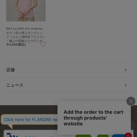
DAY by DAY It's international
サテン切り替えタンクトッ
プ《スビン綿MIXフライス》
｜極上の肌触りとサテンが
映える上品インナー
￥4,950(税込)
店舗
ニュース
お問い合わせ
利用規約
会社概要
プライバシーポリシー