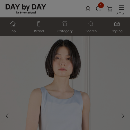
2
メニュー
Top
Brand
Category
Search
Styling