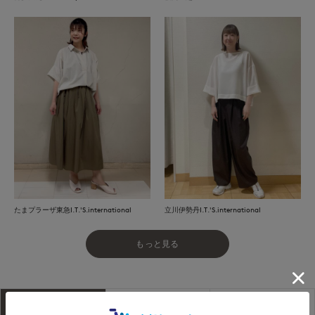
たまプラーザ東急I.T.'S.international
立川伊勢丹I.T.'S.international
もっと見る
アイテム説明
サイズ詳細
購入レビュー