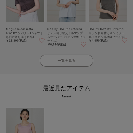
Maglie le cassetto
DAY by DAY It's international
DAY by DAY It's international
LOVERコンパクトTシャツ｜
サテン切り替えドルマンプ
サテン切り替えキャミソー
毎日に寄り添う名品T
ルオーバー《スビン綿MIXフ
ル《スビン綿MIXフライス》
ライス》
￥19,800(税込)
￥4,950(税込)
￥6,930(税込)
一覧を見る
最近見たアイテム
Recent