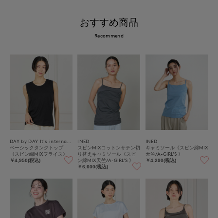
おすすめ商品
Recommend
DAY by DAY It's international
INED
INED
ベーシックタンクトップ
スビンMIXコットンサテン切
キャミソール《スビン綿MIX
《スビン綿MIXフライス》
り替えキャミソール《スビ
天竺/A-GIRL’S 》
ン綿MIX天竺/A-GIRL’S 》
￥4,950(税込)
￥4,290(税込)
￥6,600(税込)