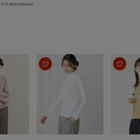
I.T.'S.international
60%
60%
OFF
OFF