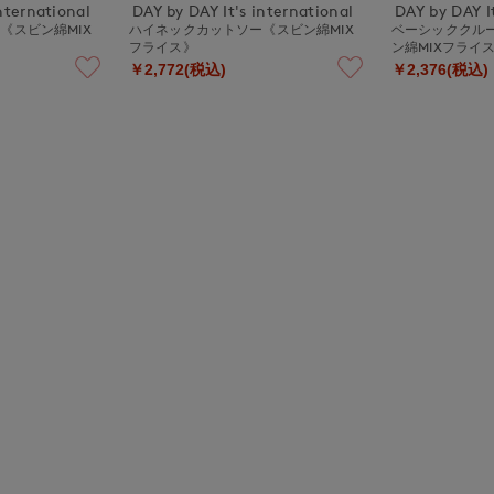
nternational
DAY by DAY It's international
DAY by DAY It
《スビン綿MIX
ハイネックカットソー《スビン綿MIX
ベーシッククル
フライス》
ン綿MIXフライ
￥2,772(税込)
￥2,376(税込)