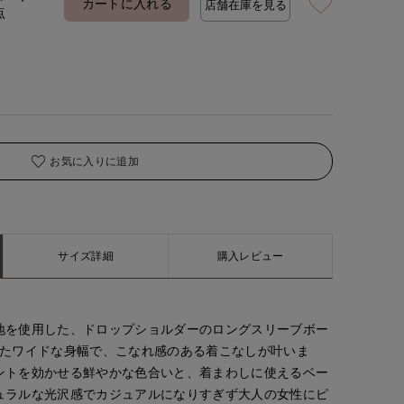
カートに入れる
店舗在庫を見る
点
着用サイズ:00(M)
モデ
お気に入りに追加
サイズ詳細
購入レビュー
地を使用した、ドロップショルダーのロングスリーブボー
したワイドな身幅で、こなれ感のある着こなしが叶いま
ントを効かせる鮮やかな色合いと、着まわしに使えるベー
ュラルな光沢感でカジュアルになりすぎず大人の女性にピ