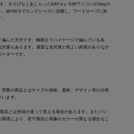
。さりげなくあしらったDAY bｙ DAYアイコンのDayの
。綿100％でロングシーズン活躍し、ワードローブに加
す。
えて編んだ天竺です。極限までハイゲージで編んでいる為
光沢感もあります。適度な光沢感と程よい肉感がありなが
ボーダーです。
。実際の商品とはサイズや色味、素材、デザイン等の仕様
ざいます。
の製品とは色味が違って見える場合があります。またパソ
の環境により、若干製品と画像のカラーが異なる場合もご