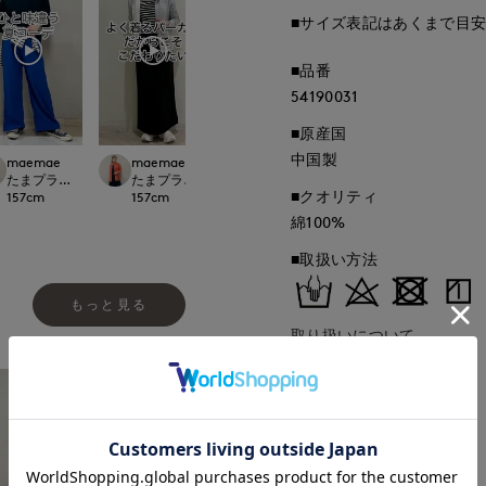
■サイズ表記はあくまで目
■品番
54190031
■原産国
中国製
maemae
maemae
maemae
平
rnational
たまプラーザ東急I.T.'S.international
たまプラーザ東急I.T.'S.international
たまプラーザ東急I.T.'S.international
たまプラーザ東急I.T.'
■クオリティ
157
cm
157
cm
157
cm
162
cm
綿100%
■取扱い方法
もっと見る
取り扱いについて