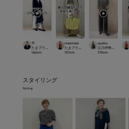
平
maemae
ayaka
たまプラーザ東急I.T.'S.international
たまプラーザ東急I.T.'S.international
立川伊勢丹I.T.'S.inte
162
cm
157
cm
170
cm
スタイリング
Styling