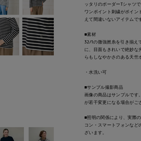
ッタリのボーダーTシャツです
ワンポイント刺繍がポイント
えて間違いないアイテムで
■素材
32/1の微強撚糸を引き揃
に、目面もきれいで絶妙な
らもしなやかさのある天竺
・水洗い可
■サンプル撮影商品
画像の商品はサンプルです
が若干変更になる場合がご
■照明の関係により、実際
コン・スマートフォンなど
ざいます。