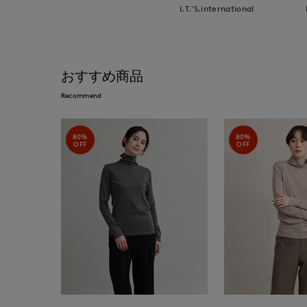
I.T.'S.international
おすすめ商品
Recommend
80%
80%
OFF
OFF