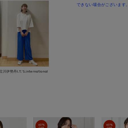
できない場合がございます
立川伊勢丹I.T.'S.international
60%
60%
OFF
OFF