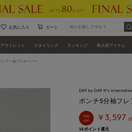
お気に入り
カート
アウトレット
スタイリング
ランキング
再入荷アイテム
フレアー袖プルオーバー
DAY by DAY It's internatio
ポンチ5分袖フレ
￥3,597
70%
(
OFF
16ポイント還元