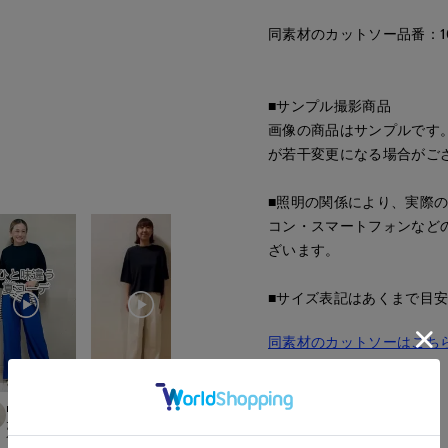
同素材のカットソー品番：105
■サンプル撮影商品
画像の商品はサンプルです
が若干変更になる場合がご
■照明の関係により、実際
コン・スマートフォンなど
ざいます。
■サイズ表記はあくまで目
同素材のカットソーはこち
■品番
53190033
maemae
ayaka
maemae
ayaka
.international
たまプラーザ東急I.T.'S.international
立川伊勢丹I.T.'S.international
たまプラーザ東急I.T.'S.international
立川伊勢丹I.T.'S.in
■原産国
157
cm
170
cm
157
cm
170
cm