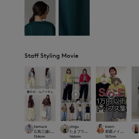
Staff Styling Movie
tamura
chigu
kaori
広島三越I.T.'S.international
たまプラーザ東急I.T.'S.international
那覇メインプレイスI.T.'S
154
cm
166
cm
157
cm