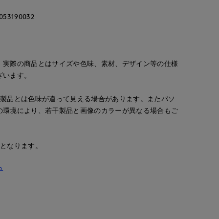
3190032
。実際の商品とはサイズや色味、素材、デザイン等の仕様
ざいます。
の製品とは色味が違って見える場合があります。またパソ
の環境により、若干製品と画像のカラーが異なる場合もご
安となります。
ら
Nakajima
maemae
ayaka
ternational
広島三越I.T.'S.international
たまプラーザ東急I.T.'S.international
立川伊勢丹I.T.'S.international
158
cm
157
cm
170
cm