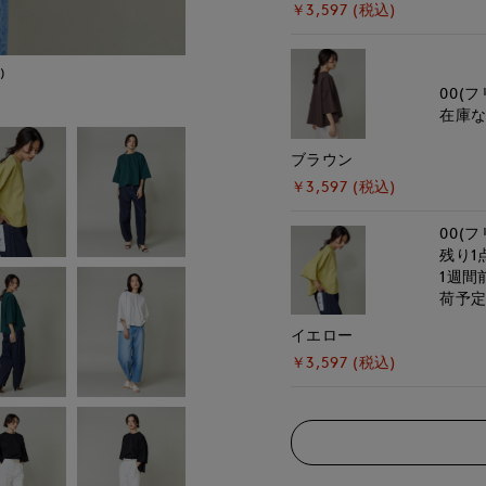
￥3,597 (税込)
)
モデル身長:164cm
00(フ
在庫
ブラウン
￥3,597 (税込)
00(フ
残り1
1週間
荷予
イエロー
￥3,597 (税込)