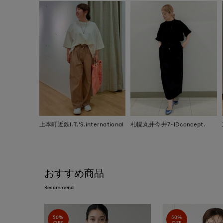
上本町近鉄I.T.'S.international
札幌丸井今井7-IDconcept.
おすすめ商品
Recommend
50%
50%
OFF
OFF