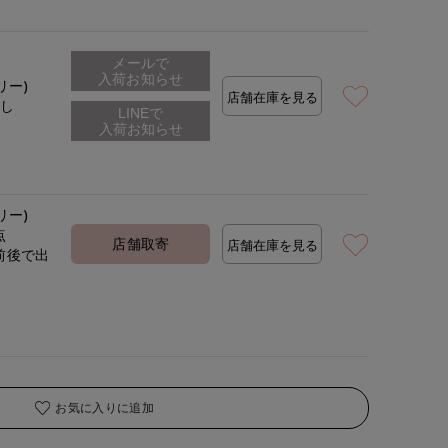
メールで
着用サイズ:00(M)
モデ
入荷お知らせ
リー)
店舗在庫を見る
なし
リー)
点
店舗取寄
店舗在庫を見る
前後で出
定
お気に入りに追加