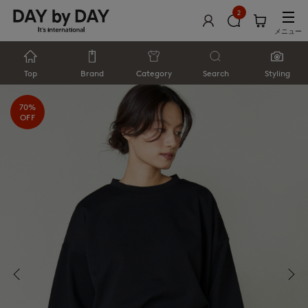
2
メニュー
Top
Brand
Category
Search
Styling
70%
OFF