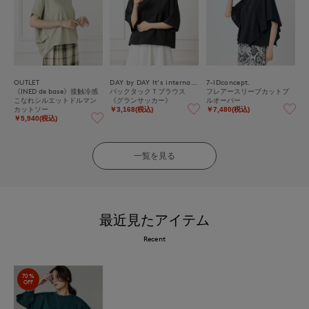
OUTLET
DAY by DAY It's international
7-IDconcept.
《INED de base》接触冷感
バックタックＴブラウス
フレアースリーブカットプ
こなれシルエットドルマン
《グランサッカー》
ルオーバー
カットソー
￥3,168(税込)
￥7,480(税込)
￥5,940(税込)
一覧を見る
最近見たアイテム
Recent
70%
OFF