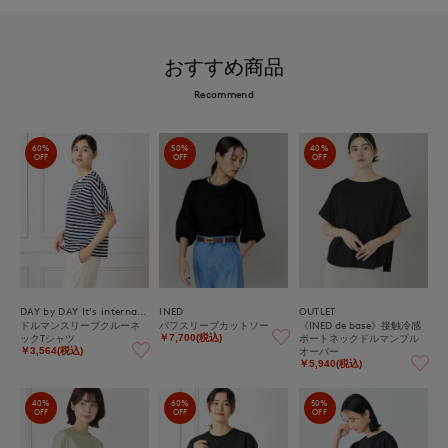
おすすめ商品
Recommend
60%
50%
40%
OFF
OFF
OFF
DAY by DAY It's international
INED
OUTLET
ドルマンスリーブクルーネ
パフスリーブカットソー
《INED de base》接触冷感
ックTシャツ
ボートネックドルマンプル
￥7,700(税込)
オーバー
￥3,564(税込)
￥5,940(税込)
40%
60%
50%
OFF
OFF
OFF