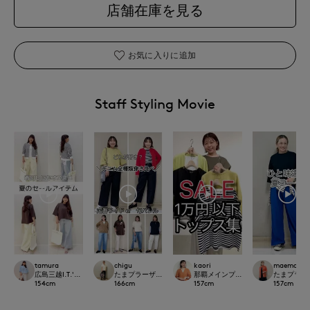
店舗在庫を見る
お気に入りに追加
Staff Styling Movie
tamura
chigu
kaori
maemae
広島三越I.T.'S.international
たまプラーザ東急I.T.'S.international
那覇メインプレイスI.T.'S.internation
たまプラーザ東急
154
cm
166
cm
157
cm
157
cm