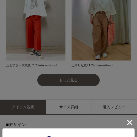
たまプラーザ東急I.T.'S.international
上本町近鉄I.T.'S.international
もっと見る
アイテム説明
サイズ詳細
購入レビュー
■デザイン
身頃はフレアーシルエットで、ボディラインを隠しながら華や