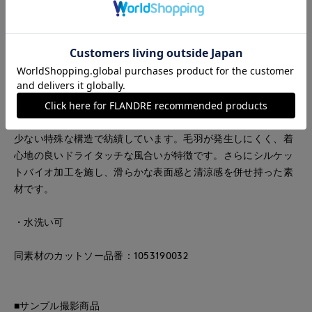
かさをプラス。袖丈は肘にかかる長さで、腕周りをしっかりカ
バーします。袖口広めで風通し良く着用していただけます。毛
羽立ちが少ないつるっとした表情で、上品な印象で着用してい
ただけます。
■素材
独自の比率でブレンドした綿を、通常に比べて圧倒的に毛羽の
少ない特殊な構造で紡績しています。毛羽が発生しにくく、着
心地の良いドライタッチな風合いが特徴です。さらにシルケッ
トバイオ加工を施し、滑らかな表面感と清涼感を併せ持った素
材です。
・水洗い可
同素材のカットソー品番：1053190032
■サンプル撮影商品