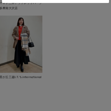
イネド三井アウトレットパーク
多摩南大沢店
星が丘三越I.T.'S.international