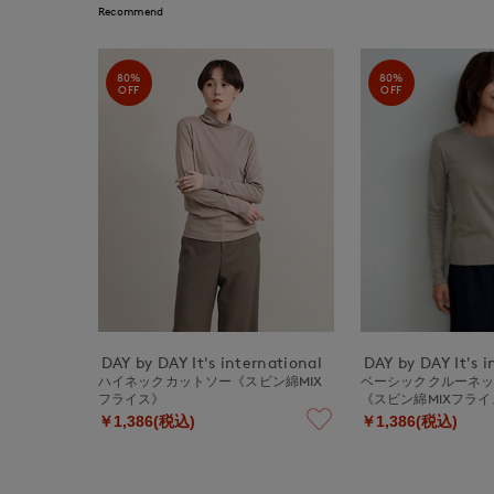
Recommend
80%
80%
OFF
OFF
DAY by DAY It's international
DAY by DAY It's i
ハイネックカットソー《スビン綿MIX
ベーシッククルーネ
フライス》
《スビン綿MIXフライ
￥1,386(税込)
￥1,386(税込)