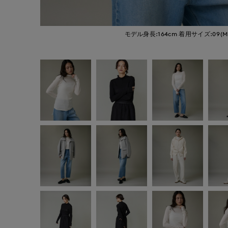
モデル身長:164cm
着用サイズ:09(M