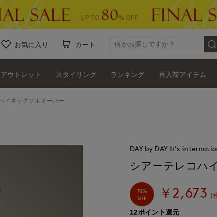
お気に入り
カート
アウトレット
スタイリング
ランキング
再入荷アイテム
ハイネックプルオーバー
DAY by DAY It's internatio
シアーテレコハ
￥2,673
70%
(
OFF
12ポイント還元