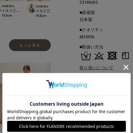
53190015
makiko
makiko
makiko
makiko
沢店
イネド三井アウトレットパーク多摩南大沢店
ットパーク多摩南大沢店
イネド三井アウトレットパーク多摩南大沢店
イネド三井アウトレットパーク多摩南
イネド三井アウト
■原産国
153
cm
153
cm
153
cm
153
cm
日本製
■クオリティ
綿100%
もっと見る
■取扱い方法
取り扱いについて