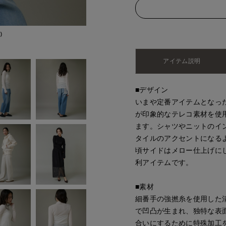
)
モデル身長:164cm
アイテム説明
■デザイン
いまや定番アイテムとなっ
が印象的なテレコ素材を使
ます。シャツやニットのイ
タイルのアクセントになる
頃サイドはメロー仕上げに
利アイテムです。
■素材
細番手の強撚糸を使用した
で凹凸が生まれ、独特な表
合いにするために特殊加工