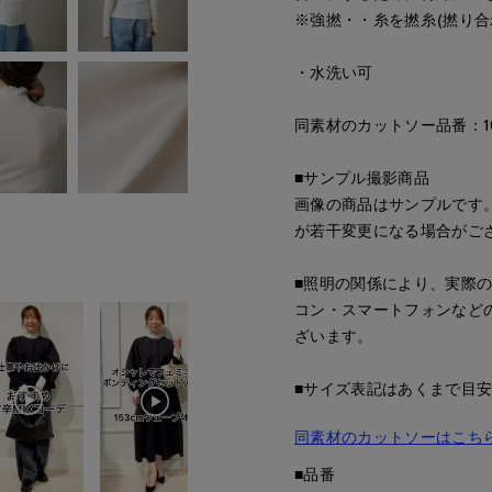
※強撚・・糸を撚糸(撚り合
・水洗い可
同素材のカットソー品番：105
■サンプル撮影商品
画像の商品はサンプルです
が若干変更になる場合がご
■照明の関係により、実際
コン・スマートフォンなど
ざいます。
■サイズ表記はあくまで目
同素材のカットソーはこち
■品番