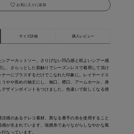
お気に入りに追加
着用サイズ:09(M)
サイズ詳細
購入レビュー
たシアーカットソー。さりげない凹凸感と程よいシアー感
用し、さらっとした肌触りでシーズンレスで着用して頂け
ンナーにプラスするだけでこなれた印象に。レイヤードス
ようやや長めの袖丈にし、袖口、襟口、アームホール、身
しデザインポイントをつけました。色違いで欲しくなる便
清涼感のあるテレコ素材。異なる番手の糸を使用すること
面感が生まれています。強撚糸でありながらしなやかな風
を行なっています。