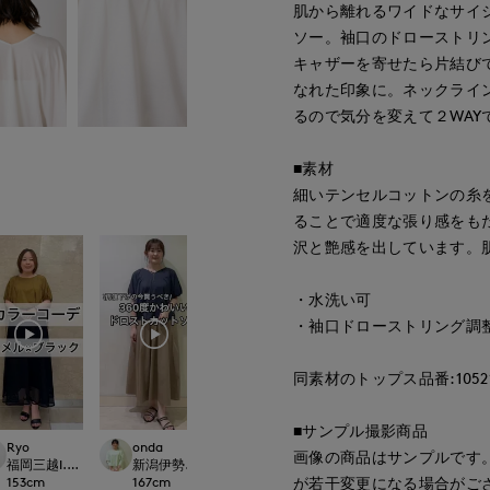
肌から離れるワイドなサイ
ソー。袖口のドローストリ
キャザーを寄せたら片結び
なれた印象に。ネックライ
るので気分を変えて２WAY
■素材
細いテンセルコットンの糸
ることで適度な張り感をも
沢と艶感を出しています。
・水洗い可
・袖口ドローストリング調
同素材のトップス品番:10521
■サンプル撮影商品
Ryo
onda
maemae
maemae
画像の商品はサンプルです
international
福岡三越I.T.'S.international
新潟伊勢丹7-IDconcept.
たまプラーザ東急I.T.'S.international
たまプラーザ東急I.T.'
が若干変更になる場合がご
153
cm
167
cm
157
cm
157
cm