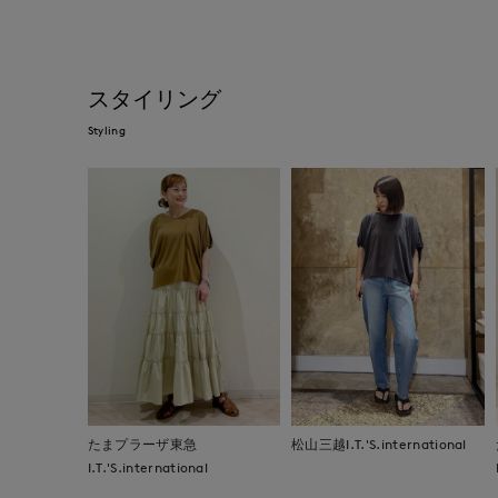
スタイリング
Styling
たまプラーザ東急
松山三越I.T.'S.international
I.T.'S.international