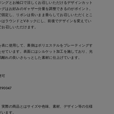
ジングとお袖口で涼しくお召しいただけるデザインカット
ングはお好みのギャザー分量を調整できるのがポイント。
で固定し、リボンは長いまま垂らしてお召しいただくとこ
ンはラウンドとVネックにし、前後でデザインを変えてい
でお召しいただけます。
を表に使用して、裏側はポリエステルをプレーティングす
たせています。表面にはシルケット加工を施しており、光
肌離れの良いさらっとした素材に仕上げています。
整可
90047
Nakajima
kaori
真実
。実際の商品とはサイズや色味、素材、デザイン等の仕様
S.international
広島三越I.T.'S.international
那覇メインプレイスI.T.'S.international
広島三越I.T.'S.international
ざいます。
158
cm
157
cm
157
cm