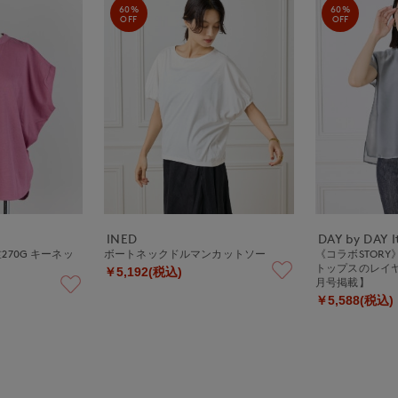
60%
60%
OFF
OFF
INED
DAY by DAY It
天竺270G キーネッ
ボートネックドルマンカットソー
《コラボSTOR
ー
トップスのレイヤ
￥5,192(税込)
月号掲載】
￥5,588(税込)