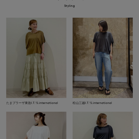
Styling
たまプラーザ東急I.T.'S.international
松山三越I.T.'S.international