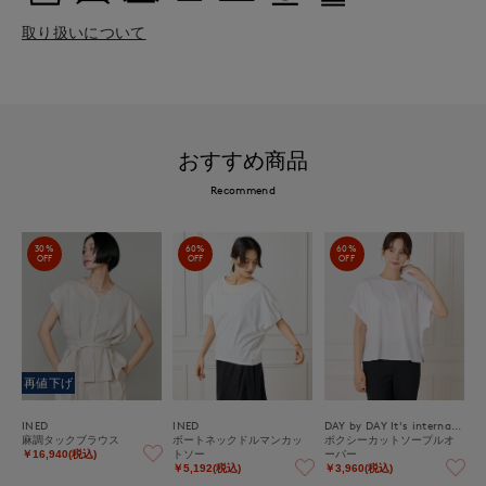
取り扱いについて
おすすめ商品
Recommend
30%
60%
60%
OFF
OFF
OFF
再値下げ
INED
INED
DAY by DAY It's international
麻調タックブラウス
ボートネックドルマンカッ
ボクシーカットソープルオ
トソー
ーバー
￥16,940(税込)
￥5,192(税込)
￥3,960(税込)