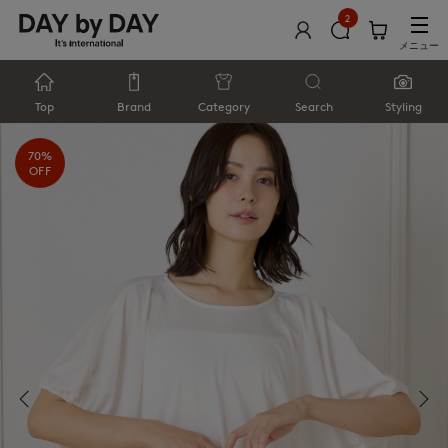
2
メニュー
Top
Brand
Category
Search
Styling
70%
OFF