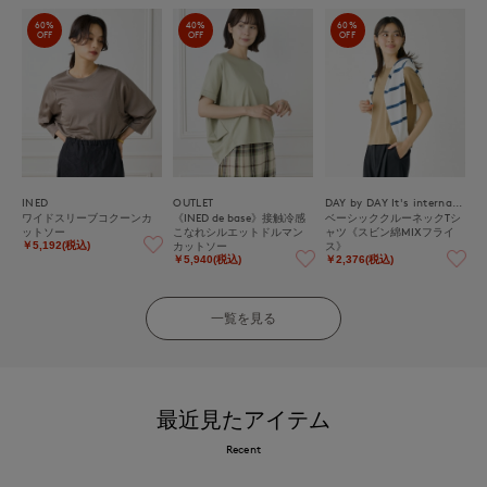
60%
40%
60%
OFF
OFF
OFF
INED
OUTLET
DAY by DAY It's international
ワイドスリーブコクーンカ
《INED de base》接触冷感
ベーシッククルーネックTシ
ットソー
こなれシルエットドルマン
ャツ《スビン綿MIXフライ
カットソー
ス》
￥5,192(税込)
￥5,940(税込)
￥2,376(税込)
一覧を見る
最近見たアイテム
Recent