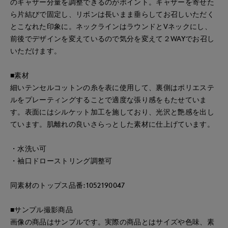
のギャザー分量を調整できるのがポイント。キャザーを寄せた
ら片結びで固定し、リボンは長いまま垂らしてお召しいただく
とこなれた印象に。ネックラインはラウンドとVネックにし、
前後でデザインを変えているので気分を変えて２WAYでお召し
いただけます。
■素材
細いテンセルコットンの糸を表に使用して、裏側はポリエステ
ルをプレーティングすることで適度な張り感をもたせていま
す。表面にはシルケット加工を施しており、光沢と艶感を出し
ています。肌離れの良いさらっとした素材に仕上げています。
・水洗い可
・袖口ドローストリング調整可
同素材のトップス品番:1052190047
■サンプル撮影商品
画像の商品はサンプルです。実際の商品とはサイズや色味、素