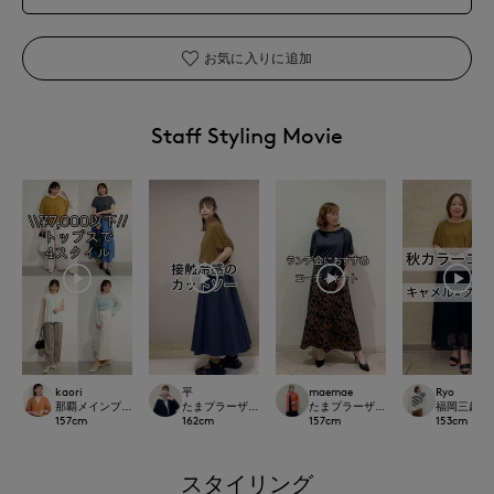
お気に入りに追加
Staff Styling Movie
kaori
平
maemae
Ryo
那覇メインプレイスI.T.'S.international
たまプラーザ東急I.T.'S.international
たまプラーザ東急I.T.'S.international
福岡三越I.T.'
157
cm
162
cm
157
cm
153
cm
スタイリング