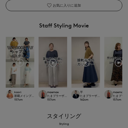
お気に入りに追加
Staff Styling Movie
kaori
maemae
平
maemae
那覇メインプレイスI.T.'S.international
たまプラーザ東急I.T.'S.international
たまプラーザ東急I.T.'S.international
たまプラーザ東急
157
cm
157
cm
162
cm
157
cm
スタイリング
Styling