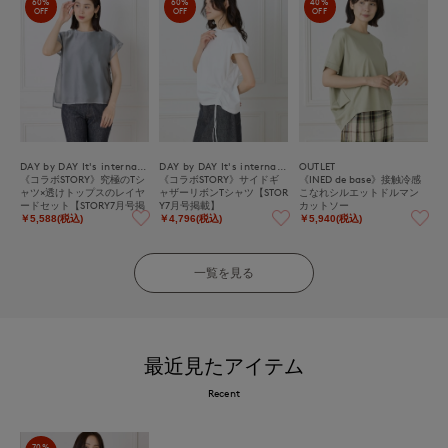
60%
60%
40%
OFF
OFF
OFF
DAY by DAY It's international
DAY by DAY It's international
OUTLET
《コラボSTORY》究極のTシ
《コラボSTORY》サイドギ
《INED de base》接触冷感
ャツ×透けトップスのレイヤ
ャザーリボンTシャツ【STOR
こなれシルエットドルマン
ードセット【STORY7月号掲
Y7月号掲載】
カットソー
載】
￥5,588(税込)
￥4,796(税込)
￥5,940(税込)
一覧を見る
最近見たアイテム
Recent
70%