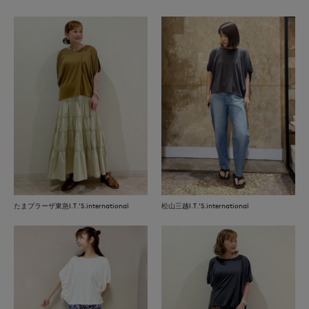
たまプラーザ東急I.T.'S.international
松山三越I.T.'S.international