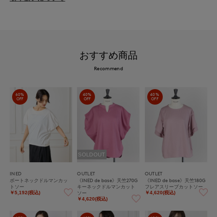
おすすめ商品
Recommend
60%
40%
40%
OFF
OFF
OFF
SOLDOUT
INED
OUTLET
OUTLET
ボートネックドルマンカッ
《INED de base》天竺270G
《INED de base》天竺180G
トソー
キーネックドルマンカット
フレアスリーブカットソー
ソー
￥5,192(税込)
￥4,620(税込)
￥4,620(税込)