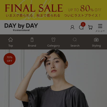
2
メニュー
Top
Brand
Category
Search
Styling
70%
OFF