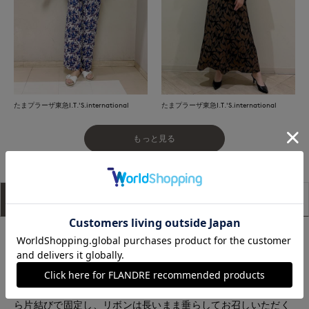
たまプラーザ東急I.T.'S.international
たまプラーザ東急I.T.'S.international
もっと見る
アイテム説明
サイズ詳細
購入レビュー
■デザイン
肌から離れるワイドなサイジングとお袖口で涼しくお召しいた
だけるデザインカットソー。袖口のドローストリングはお好み
のギャザー分量を調整できるのがポイント。キャザーを寄せた
ら片結びで固定し、リボンは長いまま垂らしてお召しいただく