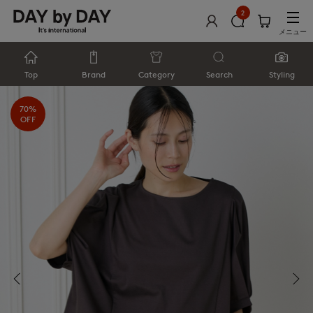
2
メニュー
Top
Brand
Category
Search
Styling
70%
OFF