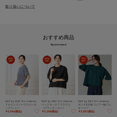
取り扱いについて
おすすめ商品
Recommend
60%
60%
70%
OFF
OFF
OFF
DAY by DAY It's international
DAY by DAY It's international
DAY by DAY It's international
ドルマンスリーブクルーネ
バックタックＴブラウス
ポンチ5分袖フレアー袖プル
ックTシャツ
《グランサッカー》
オーバー
￥3,564(税込)
￥3,168(税込)
￥3,597(税込)