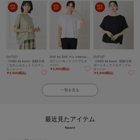
40%
60%
40%
OFF
OFF
OFF
OUTLET
DAY by DAY It's international
OUTLET
《INED de base》接触冷感
ボクシーカットソープルオ
《INED de base》接触冷感
こなれシルエットドルマン
ーバー
ボートネックドルマンプル
カットソー
オーバー
￥3,960(税込)
￥5,940(税込)
￥5,940(税込)
一覧を見る
最近見たアイテム
Recent