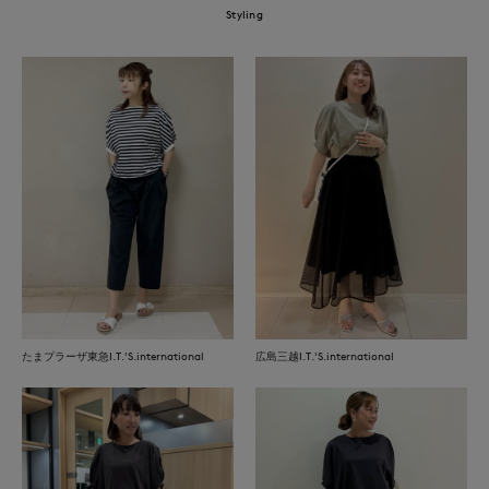
Styling
たまプラーザ東急I.T.'S.international
広島三越I.T.'S.international