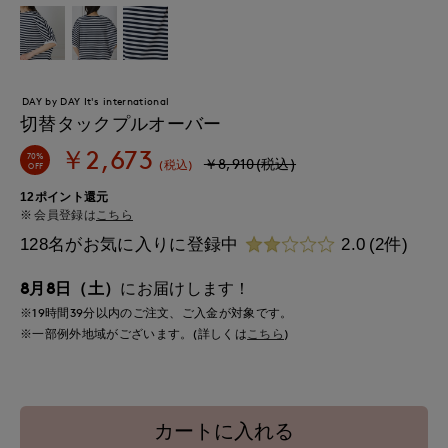
DAY by DAY It's international
切替タックプルオーバー
￥2,673
70%
￥8,910(税込)
(税込)
OFF
12ポイント還元
会員登録は
こちら
128名がお気に入りに登録中
2.0
(2件)
8月8日（土）
にお届けします！
※19時間
39分
以内
のご注文、ご入金が対象です。
※一部例外地域がございます。(詳しくは
こちら
)
カートに入れる