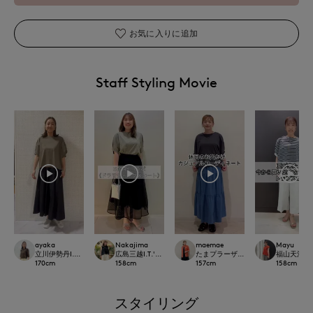
お気に入りに追加
Staff Styling Movie
ayaka
Nakajima
maemae
Mayu
立川伊勢丹I.T.'S.international
広島三越I.T.'S.international
たまプラーザ東急I.T.'S.international
福山天満屋店IN
170
cm
158
cm
157
cm
158
cm
スタイリング