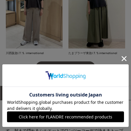
川西阪急I.T.'S. international
たまプラーザ東急I.T.'S.international
もっと見る
アイテム説明
サイズ詳細
購入レビュー
■デザイン
たっぷりとしたサイズ感のデザインプルオーバー。身頃に入れ
た切替と袖口のタック使いで立体的なフォルムを出していま
す。肘まで隠れるシルエットでワンツーコーデで決まるトップ