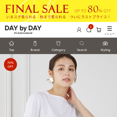
2
メニュー
Top
Brand
Category
Search
Styling
70%
OFF