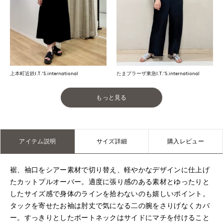
上本町近鉄I.T.'S.international
たまプラーザ東急I.T.'S.international
もっと見る
アイテム説明
サイズ詳細
購入レビュー
裾、袖口をシアー素材で切り替え、軽やかなデザインに仕上げ
たカットプルオーバー。適度に張り感のある素材とゆったりと
したサイズ感で身体のラインを拾わないのも嬉しいポイント。
タックを寄せたお袖は肘丈で気になる二の腕をさりげなくカバ
ー。すっきりとしたボートネックはサイドにマチを付けること