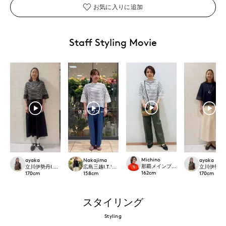
お気に入りに追加
Staff Styling Movie
Michino
ayaka
Nakajima
ayaka
那覇メインプレイスI.T.'S.internation
立川伊勢丹I.T.'S.international
広島三越I.T.'S.international
立川伊勢丹I.T.
162
cm
170
cm
158
cm
170
cm
スタイリング
Styling