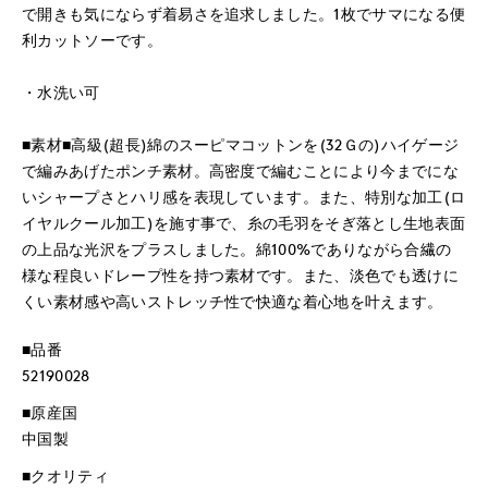
で開きも気にならず着易さを追求しました。1枚でサマになる便
利カットソーです。
・水洗い可
■素材■高級(超長)綿のスーピマコットンを(32Ｇの)ハイゲージ
で編みあげたポンチ素材。高密度で編むことにより今までにな
いシャープさとハリ感を表現しています。また、特別な加工(ロ
イヤルクール加工)を施す事で、糸の毛羽をそぎ落とし生地表面
の上品な光沢をプラスしました。綿100%でありながら合繊の
様な程良いドレープ性を持つ素材です。また、淡色でも透けに
くい素材感や高いストレッチ性で快適な着心地を叶えます。
■品番
52190028
■原産国
中国製
■クオリティ