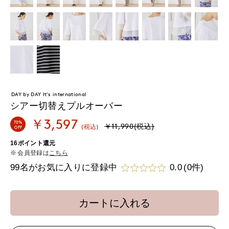
DAY by DAY It's international
シアー切替えプルオーバー
￥3,597
70%
￥11,990(税込)
(税込)
OFF
16ポイント還元
会員登録は
こちら
99名がお気に入りに登録中
0.0
(0件)
カートに入れる