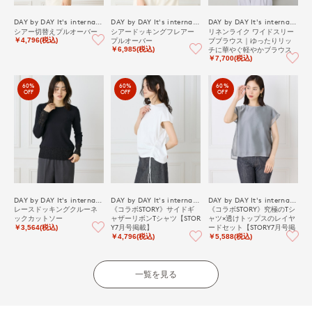
DAY by DAY It's international
DAY by DAY It's international
DAY by DAY It's international
シアー切替えプルオーバー
シアードッキングフレアー
リネンライク ワイドスリー
プルオーバー
ブブラウス｜ゆったりリッ
￥4,796(税込)
チに華やぐ軽やかブラウス
￥6,985(税込)
￥7,700(税込)
60%
60%
60%
OFF
OFF
OFF
DAY by DAY It's international
DAY by DAY It's international
DAY by DAY It's international
レースドッキングクルーネ
《コラボSTORY》サイドギ
《コラボSTORY》究極のTシ
ックカットソー
ャザーリボンTシャツ【STOR
ャツ×透けトップスのレイヤ
Y7月号掲載】
ードセット【STORY7月号掲
￥3,564(税込)
載】
￥4,796(税込)
￥5,588(税込)
一覧を見る