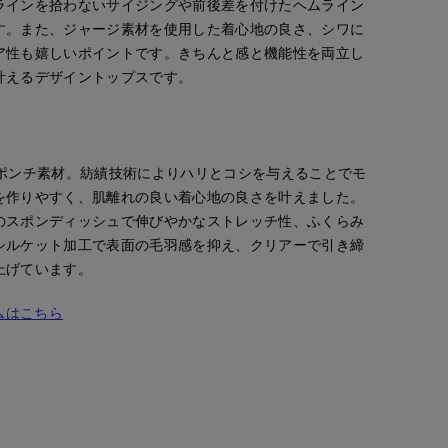
ラインを拾わないサイジングや前後差を付けたヘムライン
す。また、ジャージ素材を使用した着心地の良さ、シワに
ア性も嬉しいポイントです。きちんと感と機能性を両立し
叶えるデザイントップスです。
のポンチ素材。紡績技術によりハリとコシを与えることでモ
を作りやすく、肌離れの良い着心地の良さを叶えました。
のスポンディッシュで伸びやかなストレッチ性、ふくらみ
シルケット加工で表面の毛羽感を抑え、クリアーで引き締
上げています。
ムはこちら