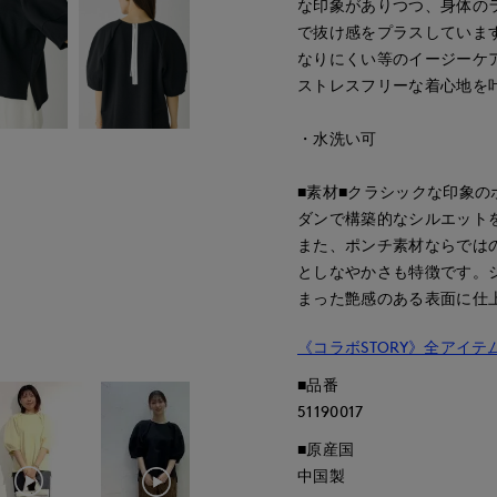
な印象がありつつ、身体の
で抜け感をプラスしていま
なりにくい等のイージーケ
ストレスフリーな着心地を
・水洗い可
■素材■クラシックな印象
ダンで構築的なシルエット
また、ポンチ素材ならでは
としなやかさも特徴です。
まった艶感のある表面に仕
《コラボSTORY》全アイテ
■品番
51190017
■原産国
中国製