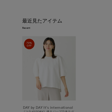
最近見たアイテム
Recent
70%
OFF
DAY by DAY It's international
《コラボSTORY》後ろジップ立体ラグ