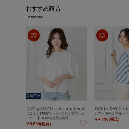
おすすめ商品
Recommend
60%
60%
OFF
OFF
再値下げ
DAY by DAY It's international
DAY by DAY It's i
《コラボSTORY》バックジッププルオ
シアー切替えプルオ
ーバー【STORY6月号掲載】
￥4,796(税込)
￥5,588(税込)