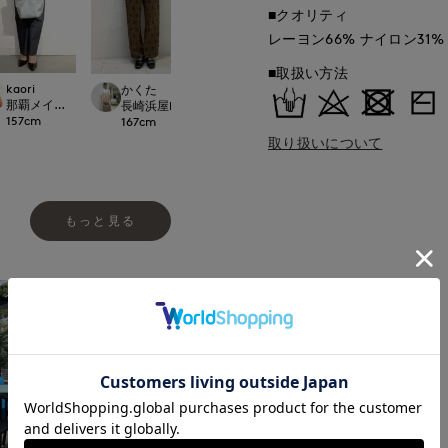
■クオリティ
レーヨン66% ナイロン31
■取扱い方法
kaori
かくた
Ryo
kaori
那覇メインプレイスI.T.'S.international
international
長崎浜屋I.T.'S. international/7-IDconcept.
福岡三越I.T.'S.international
那覇メインプレイスI.T.
157
cm
167
cm
153
cm
157
cm
取り扱いについて
もっと見る