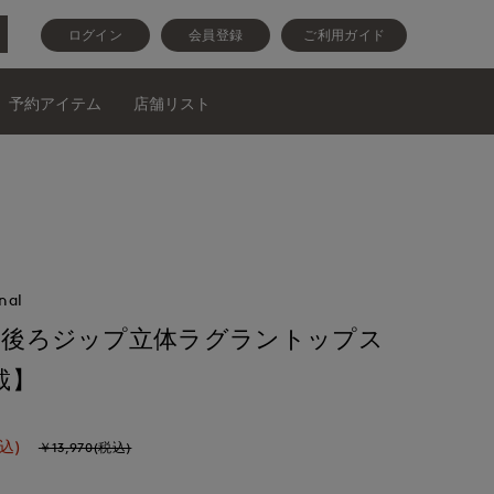
ログイン
会員登録
ご利用ガイド
予約アイテム
店舗リスト
nal
Y》後ろジップ立体ラグラントップス
載】
込)
￥13,970(税込)