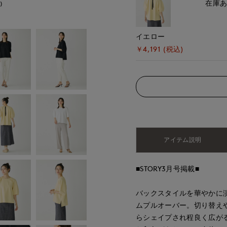
在庫
)
モデル身長:168cm
イエロー
￥4,191 (税込)
アイテム説明
■STORY3月号掲載■
バックスタイルを華やかに
ムプルオーバー。切り替え
らシェイプされ程良く広が