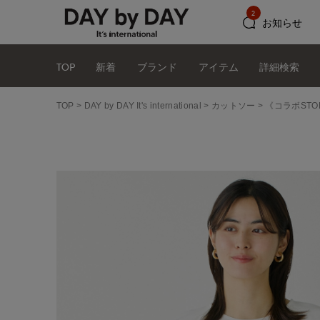
2
お知らせ
TOP
新着
ブランド
アイテム
詳細検索
TOP
DAY by DAY It's international
カットソー
《コラボST