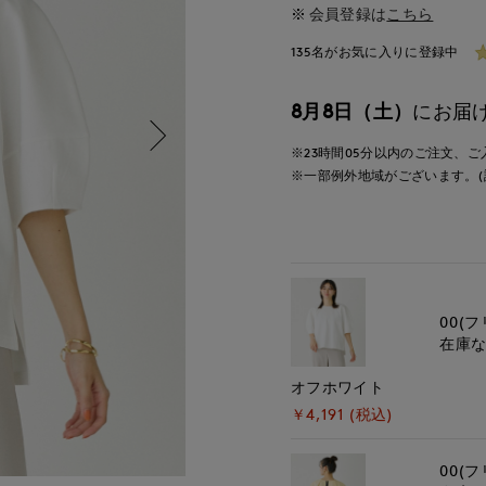
会員登録は
こちら
135名がお気に入りに登録中
8月8日（土）
にお届
※23時間
05分
以内
のご注文、ご
※一部例外地域がございます。(
00(フ
在庫
オフホワイト
￥4,191 (税込)
00(フ