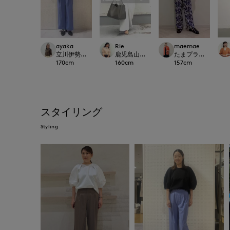
ayaka
Rie
maemae
立川伊勢丹I.T.'S.international
鹿児島山形屋INED
たまプラーザ東急I.T.'S.
170
cm
160
cm
157
cm
スタイリング
Styling