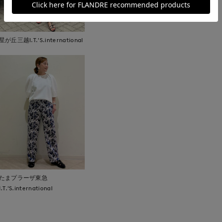
星が丘三越I.T.'S.international
たまプラーザ東急
I.T.'S.international