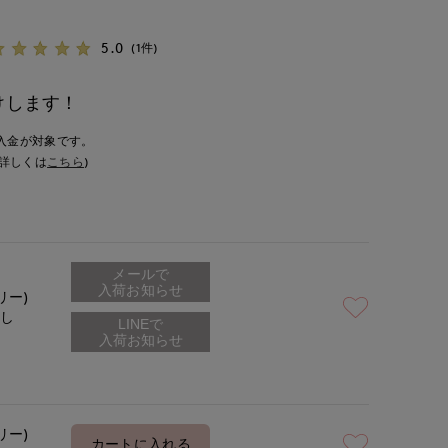
5.0
(1件)
けします！
入金が対象です。
詳しくは
こちら
)
メールで
入荷お知らせ
リー)
なし
リー)
カートに入れる