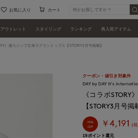
お気に入り
カート
アウトレット
スタイリング
ランキング
再入荷アイテム
ORY》後ろジップ立体ラグラントップス【STORY3月号掲載】
クーポン・値引き対象外
DAY by DAY It's internatio
《コラボSTOR
【STORY3月号掲
￥4,191
70%
(税
OFF
19ポイント還元