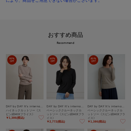
により、商品をご用意できない場合がございます。
おすすめ商品
Recommend
80%
60%
80%
OFF
OFF
OFF
DAY by DAY It's international
DAY by DAY It's international
DAY by DAY It's international
ハイネックカットソー《ス
ベーシッククルーネックカ
ベーシッククルーネックカ
ビン綿MIXフライス》
ットソー《スビン綿MIXフラ
ットソー《スビン綿MIXフラ
イス》
イス》
￥1,386(税込)
￥2,772(税込)
￥1,386(税込)