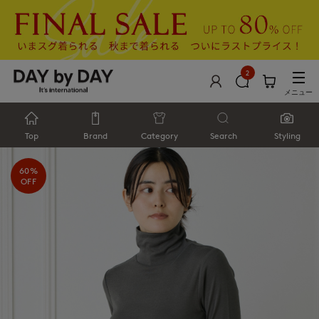
2
メニュー
Top
Brand
Category
Search
Styling
60%
OFF