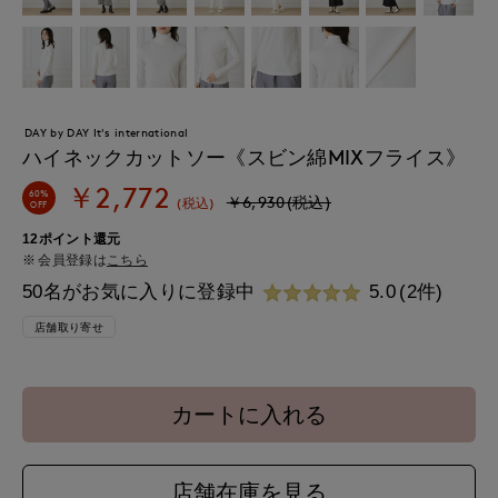
DAY by DAY It's international
ハイネックカットソー《スビン綿MIXフライス》
￥2,772
60%
￥6,930(税込)
(税込)
OFF
12ポイント還元
会員登録は
こちら
50名がお気に入りに登録中
5.0
(2件)
店舗取り寄せ
カートに入れる
店舗在庫を見る