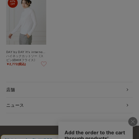
60%
OFF
DAY by DAY It's international
ハイネックカットソー《ス
ビン綿MIXフライス》
￥2,772(税込)
店舗
ニュース