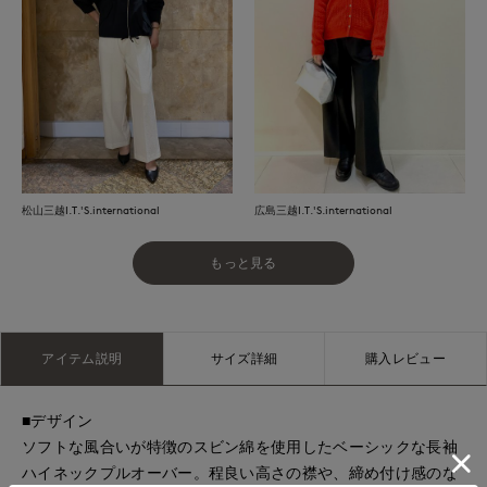
松山三越I.T.'S.international
広島三越I.T.'S.international
もっと見る
アイテム説明
サイズ詳細
購入レビュー
■デザイン
ソフトな風合いが特徴のスビン綿を使用したベーシックな長袖
ハイネックプルオーバー。程良い高さの襟や、締め付け感のな