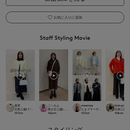
お気に入りに追加
Staff Styling Movie
真実
ごっちん
maemae
Nakajima
広島三越I.T.'S.international
星が丘三越I.T.'S.international
たまプラーザ東急I.T.'S.international
広島三越I.T.'
157
cm
162
cm
157
cm
158
cm
スタイリング