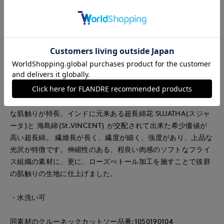
いゆったりめのサイズ感で着心地よく仕上げました。1枚着でも
使えますが、襟元や袖口を見せてワンピースやシャツなどとの
レイヤードにもおすすめです。リラックス感がありつつ、スタ
イリングの邪魔にならない着回しに便利なベーシックなデザイ
ンです。
■素材
インドのスビン綿を使用したフライス素材。インドの
SUVIN（スビン）綿は、繊細で、豊潤な油脂分によるなめらか
な肌触りが特長。インドに元来ある超長綿花 SUJATHA(スジャ
ータ)と 海島綿(St.VINCENT) が交配されて出来た希少価値が
高い超長綿。 繊維長が長く、繊度が細く、強度があり、上品な
光沢が特徴です。伸縮性のある、程良い肉感のソフトなフライ
ス組織の素材に、更に、ローズぺトール加工を施すことで抜群
の肌触りの生地に仕上げました。
・水洗い可
同素材のクルーネックカットソー品番:1050190104