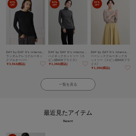
60%
80%
80%
OFF
OFF
OFF
DAY by DAY It's international
DAY by DAY It's international
DAY by DAY It's international
ランダムテレコクルーネッ
ハイネックカットソー《ス
ベーシッククルーネックカ
クプルオーバー
ビン綿MIXフライス》
ットソー《スビン綿MIXフラ
イス》
￥3,564(税込)
￥1,386(税込)
￥1,386(税込)
一覧を見る
最近見たアイテム
Recent