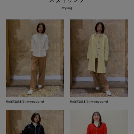
Styling
松山三越I.T.'S.international
松山三越I.T.'S.international