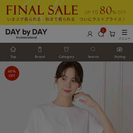
2
メニュー
Top
Brand
Category
Search
Styling
60%
OFF