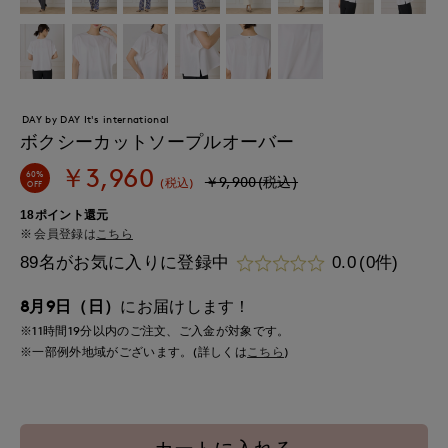
DAY by DAY It's international
ボクシーカットソープルオーバー
￥3,960
60%
￥9,900(税込)
(税込)
OFF
18ポイント還元
会員登録は
こちら
89名がお気に入りに登録中
0.0
(0件)
8月9日（日）
にお届けします！
※11時間
19分
以内
のご注文、ご入金が対象です。
※一部例外地域がございます。(詳しくは
こちら
)