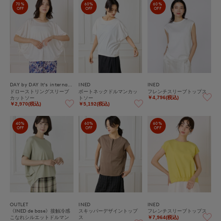
70%
60%
60%
OFF
OFF
OFF
DAY by DAY It's international
INED
INED
ドローストリングスリーブ
ボートネックドルマンカッ
フレンチスリーブトップス
カットソー
トソー
￥4,796(税込)
￥2,970(税込)
￥5,192(税込)
40%
60%
60%
OFF
OFF
OFF
OUTLET
INED
INED
《INED de base》接触冷感
スキッパーデザイントップ
フレンチスリーブトップス
こなれシルエットドルマン
ス
￥7,964(税込)