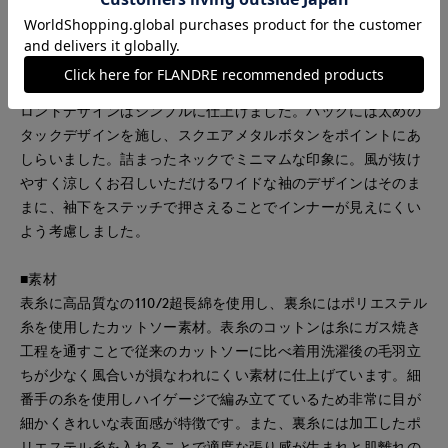
■デザイン
きれいな表面感と適度な張り感が特徴の綿ポリエステルの素材
を使用したボクシーなシルエットのブラウスライクなカットソ
ー。ワイドなシルエットと袖口のターンアップ活かすため、フ
ロントデザインはシンプルに仕上げました。バックには太めの
タックデザインを施し、スクエアメタルボタンをポイントにあ
しらいました。詰まったネックでミニマムな印象に。風が抜け
やすく涼しくお召しいただけるワイドな袖のデザインはそのま
まに、袖下をステッチで押さえることでインナーが見えにくい
よう考慮しました。
■素材
表糸に高品質なの110/2超長綿を使用し、裏糸にはポリエステル
糸を使用したカットソー素材。表糸のコットンは糸にガス焼き
工程を通すことで従来のカットソーに比べ着用洗濯後の毛羽立
ちが少なく風合いが損なわれにくい素材に仕上げています。細
番手の糸を使用しハイゲージで編み立てているため非常に目が
細かくきれいな表面感が特徴です。また、裏糸には加工したポ
リエステル糸を入れることで適度な張り感が生まれと肌離れの