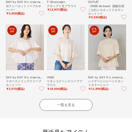
DAY by DAY It's international
7-IDconcept.
OUTLET
ボクシーカットソープルオ
クロップト丈ブラウス
《INED de base》接触冷感
ーバー
こなれシルエットドルマン
￥13,937(税込)
カットソー
￥3,960(税込)
￥5,940(税込)
70%
25%
27%
OFF
OFF
OFF
DAY by DAY It's international
INED
DAY by DAY It's international
ドローストリングスリーブ
リネンコクーンスリーブブ
ハイゲージジャージスタン
カットソー
ラウス
ドカラーシャツ
￥2,970(税込)
￥16,500(税込)
￥11,990(税込)
一覧を見る