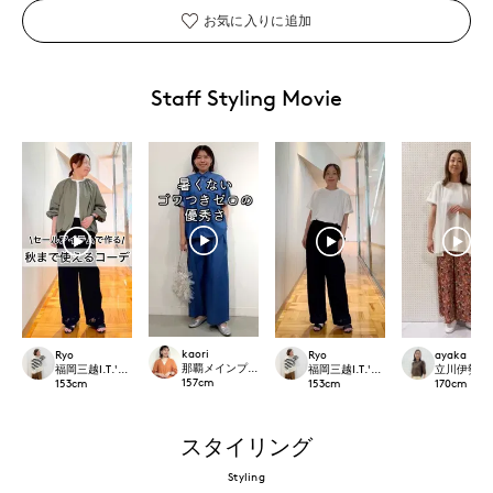
お気に入りに追加
Staff Styling Movie
kaori
Ryo
Ryo
ayaka
那覇メインプレイスI.T.'S.international
福岡三越I.T.'S.international
福岡三越I.T.'S.international
立川伊勢丹I.T.
157
cm
153
cm
153
cm
170
cm
スタイリング
Styling