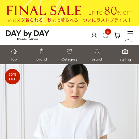
3
メニュー
Top
Brand
Category
Search
Styling
60%
OFF