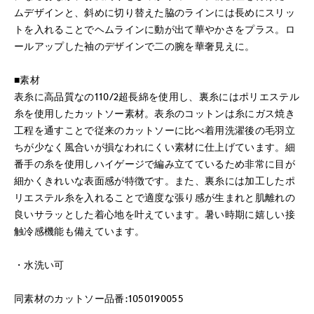
ムデザインと、斜めに切り替えた脇のラインには長めにスリッ
トを入れることでヘムラインに動が出て華やかさをプラス。ロ
ールアップした袖のデザインで二の腕を華奢見えに。
■素材
表糸に高品質なの110/2超長綿を使用し、裏糸にはポリエステル
糸を使用したカットソー素材。表糸のコットンは糸にガス焼き
工程を通すことで従来のカットソーに比べ着用洗濯後の毛羽立
ちが少なく風合いが損なわれにくい素材に仕上げています。細
番手の糸を使用しハイゲージで編み立てているため非常に目が
細かくきれいな表面感が特徴です。また、裏糸には加工したポ
リエステル糸を入れることで適度な張り感が生まれと肌離れの
良いサラッとした着心地を叶えています。暑い時期に嬉しい接
触冷感機能も備えています。
・水洗い可
同素材のカットソー品番:1050190055