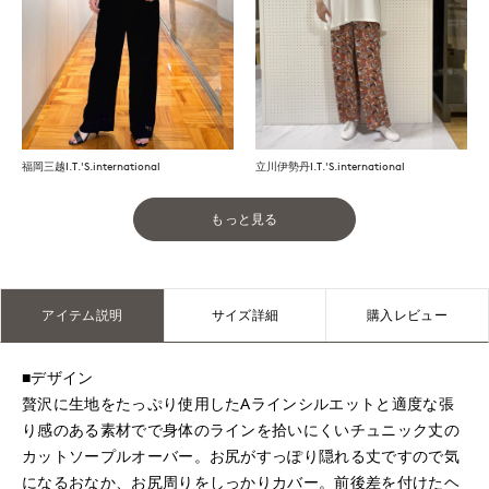
福岡三越I.T.'S.international
立川伊勢丹I.T.'S.international
もっと見る
アイテム説明
サイズ詳細
購入レビュー
■デザイン
贅沢に生地をたっぷり使用したAラインシルエットと適度な張
り感のある素材でで身体のラインを拾いにくいチュニック丈の
カットソープルオーバー。お尻がすっぽり隠れる丈ですので気
になるおなか、お尻周りをしっかりカバー。前後差を付けたヘ