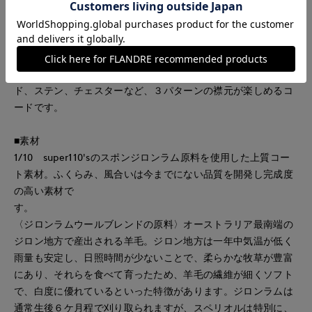
■デザイン
衿元から袖口にかけて、少し前にふったラグランスリーブがポ
イントのステンカラーコート。ひざ下丈で暖かく、シンプルな
シルエットはインナーを選ばす、デイリーに着用していただけ
ます。襟元はタブ付きでスタンドカラーにも変化可能。スタン
ド、ステン、チェスターなど、３パターンの襟元が楽しめるコ
ードです。
■素材
1/10 super110'sのスポンジロンラム原料を使用した上質コー
ト素材。ふくらみ、風合いは今までにない品質を開発し完成度
の高い素材で
す
〈ジロンラムウールブレンドの原料〉オーストラリア最南端の
ジロン地方で産出される羊毛。ジロン地方は一年中気温が低く
雨量も安定し、日照時間が少ないことで、柔らかな牧草が豊富
にあり、それらを食べて育ったため、羊毛の繊維が細くソフト
で、白度に優れているといった特徴があります。ジロンラムは
通常生後６ケ月程で刈り取られますが、スペリオルは特別に、