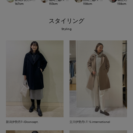
167
cm
153
cm
158
cm
158
cm
スタイリング
Styling
新潟伊勢丹7-IDconcept.
立川伊勢丹I.T.'S.international