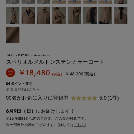
DAY by DAY It's international
スペリオルメルトンステンカラーコート
￥18,480
60%
￥46,200(税込)
(税込)
OFF
84ポイント還元
会員登録は
こちら
90名がお気に入りに登録中
5.0
(1件)
8月9日（日）
にお届けします！
※26時間
58分
以内
のご注文、ご入金が対象です。
※一部例外地域がございます。(詳しくは
こちら
)