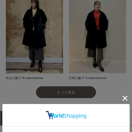
松山三越I.T.'S.international
広島三越I.T.'S.international
もっと見る
アイテム説明
サイズ詳細
購入レビュー