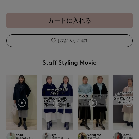
カートに入れる
お気に入りに追加
Staff Styling Movie
onda
Ryo
Nakajima
Mayu
新潟伊勢丹7-IDconcept.
福岡三越I.T.'S.international
広島三越I.T.'S.international
福山天満屋店IN