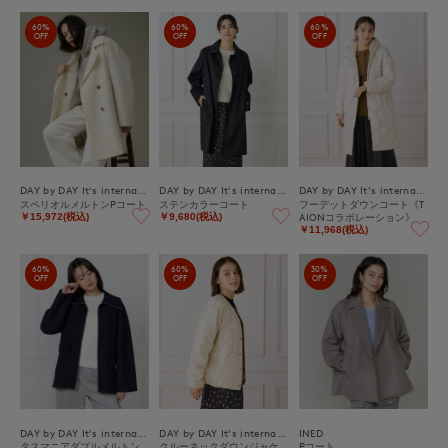
60%
60%
60%
OFF
OFF
OFF
DAY by DAY It's international
DAY by DAY It's international
DAY by DAY It's international
スペリオルメルトンPコート
ステンカラーコート
フーデットダウンコート《T
AIONコラボレーション》
￥15,972(税込)
￥9,680(税込)
￥11,968(税込)
60%
60%
30%
OFF
OFF
OFF
DAY by DAY It's international
DAY by DAY It's international
INED
タスマニアダブルメルトン
クルーネックダウンジャケ
Pコート