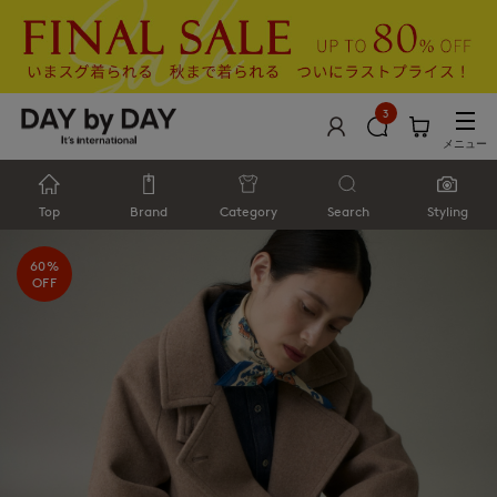
3
メニュー
Top
Brand
Category
Search
Styling
60%
OFF