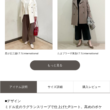
星が丘三越I.T.'S.international
たまプラーザ東急I.T.'S.international
もっと見る
アイテム説明
サイズ詳細
購入レビュー
■デザイン
ミドル丈のラグランスリーブで仕上げたPコート。高めのポケ