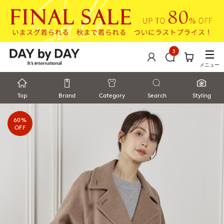
3
メニュー
Top
Brand
Category
Search
Styling
60%
OFF