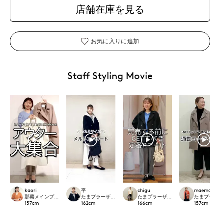
店舗在庫を見る
お気に入りに追加
Staff Styling Movie
kaori
平
chigu
maemae
那覇メインプレイスI.T.'S.international
たまプラーザ東急I.T.'S.international
たまプラーザ東急I.T.'S.international
たまプラーザ東急
157
cm
162
cm
166
cm
157
cm