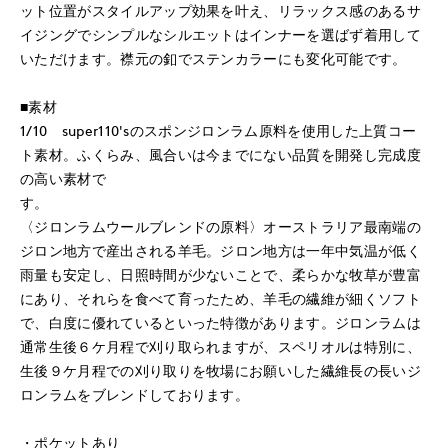
ット位置がスタイルアップ効果を叶え、リラックス感のあるサ
イジングでシンプルなシルエットはインナーを選ばず着用して
いただけます。襟元の釦でステンカラーにも変化可能です。
■素材
1/10 super110'sのスポンジロンラム原料を使用した上質コー
ト素材。ふくらみ、風合いは今までにない品質を開発し完成度
の高い素材で
す
〈ジロンラムウールブレンドの原料〉オーストラリア最南端の
ジロン地方で産出される羊毛。ジロン地方は一年中気温が低く
雨量も安定し、日照時間が少ないことで、柔らかな牧草が豊富
にあり、それらを食べて育ったため、羊毛の繊維が細くソフト
で、白度に優れているといった特徴があります。ジロンラムは
通常生後６ケ月程で刈り取られますが、スペリオルは特別に、
生後９ケ月程での刈り取りを牧場にお願いした繊維長の長いジ
ロンラムをブレンドしております。
・ポケットあり