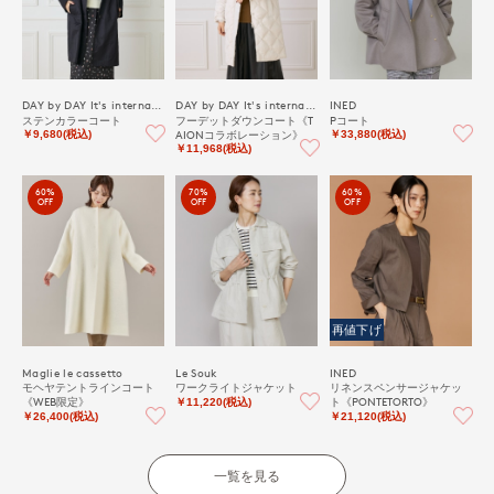
DAY by DAY It's international
DAY by DAY It's international
INED
ステンカラーコート
フーデットダウンコート《T
Pコート
AIONコラボレーション》
￥9,680(税込)
￥33,880(税込)
￥11,968(税込)
60%
70%
60%
OFF
OFF
OFF
再値下げ
Maglie le cassetto
Le Souk
INED
モヘヤテントラインコート
ワークライトジャケット
リネンスペンサージャケッ
《WEB限定》
ト《PONTETORTO》
￥11,220(税込)
￥26,400(税込)
￥21,120(税込)
一覧を見る