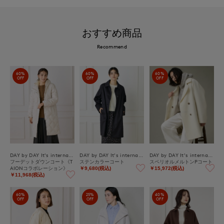
おすすめ商品
Recommend
60%
60%
60%
OFF
OFF
OFF
DAY by DAY It's international
DAY by DAY It's international
DAY by DAY It's international
フーデットダウンコート《T
ステンカラーコート
スペリオルメルトンPコート
AIONコラボレーション》
￥9,680(税込)
￥15,972(税込)
￥11,968(税込)
60%
25%
40%
OFF
OFF
OFF