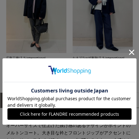
広島三越I.T.'S.international
たまプラーザ東急I.T.'S.international
もっと見る
アイテム説明
サイズ詳細
購入レビュー
■デザイン
オーバーサイズで仕上げた抜け感のあるデザインがポイントの
メルトンコート。大き目な衿とフロントジップがアクセントに