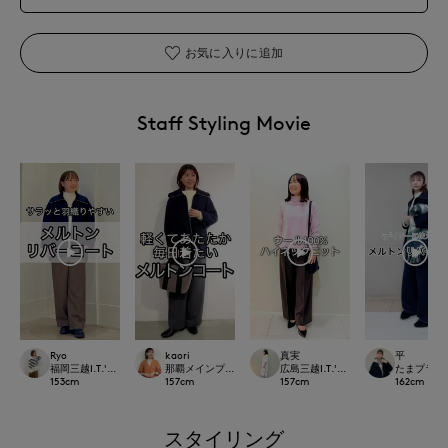
お気に入りに追加
Staff Styling Movie
kaori
Ryo
真実
平
那覇メインプレイスI.T.'S.international
福岡三越I.T.'S.international
広島三越I.T.'S.international
たまプラーザ東急
157
cm
153
cm
157
cm
162
cm
スタイリング