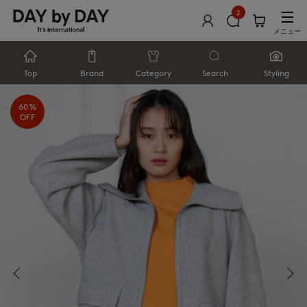
2
メニュー
Top
Brand
Category
Search
Styling
60%
OFF