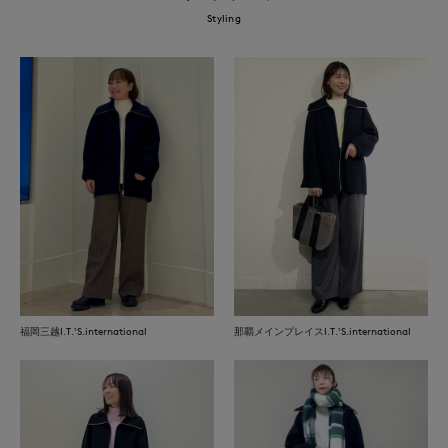
Styling
福岡三越I.T.'S.international
那覇メインプレイスI.T.'S.international