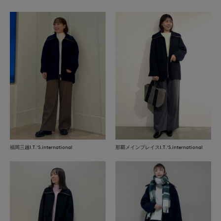
福岡三越I.T.'S.international
那覇メインプレイスI.T.'S.international