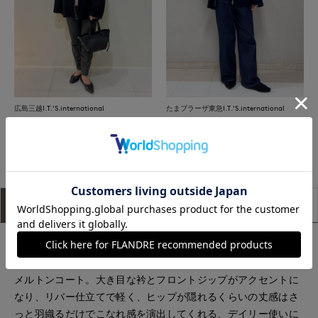
広島三越I.T.'S.international
たまプラーザ東急I.T.'S.international
もっと見る
アイテム説明
サイズ詳細
購入レビュー
■デザイン
オーバーサイズで仕上げた抜け感のあるデザインがポイントの
メルトンコート。大き目な衿とフロントジップがアクセントに
なり、リバー仕立てで軽く、ヒップが隠れるくらいの丈感はさ
っと羽織るだけでこなれ感を演出してくれる、デイリー使いに