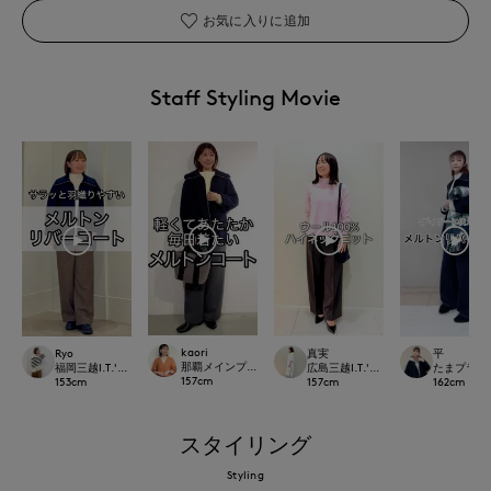
お気に入りに追加
Staff Styling Movie
kaori
Ryo
真実
平
那覇メインプレイスI.T.'S.international
福岡三越I.T.'S.international
広島三越I.T.'S.international
たまプラーザ東急
157
cm
153
cm
157
cm
162
cm
スタイリング
Styling