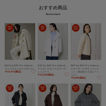
おすすめ商品
Recommend
60%
25%
60%
OFF
OFF
OFF
DAY by DAY It's international
DAY by DAY It's international
DAY by DAY It's international
スペリオルメルトンPコート
ナイロンスタンドカラーテ
クルーネックダウンジャケ
ントコート
ット《TAIONコラボレーシ
￥15,972(税込)
ョン》
￥16,500(税込)
￥8,800(税込)
60%
40%
40%
OFF
OFF
OFF