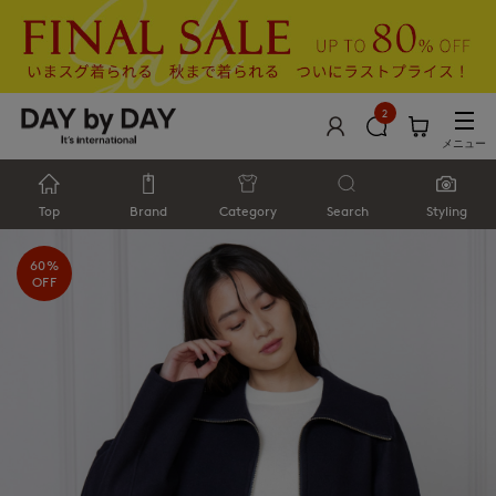
2
メニュー
Top
Brand
Category
Search
Styling
60%
OFF