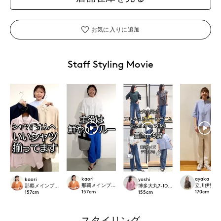
お気に入りに追加
Staff Styling Movie
kaori
ayaka
kaori
yoshi
那覇メインプレイスI.T.'S.international
立川伊勢丹I.T.
那覇メインプレイスI.T.'S.international
博多大丸7-IDconcept.
157
cm
170
cm
157
cm
155
cm
スタイリング