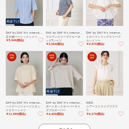
再値下げ
DAY by DAY It's international
DAY by DAY It's international
DAY by DAY It's international
五分袖ベーシックシャツ
ドルマンスリーブクルーネ
ドローストリングスリーブ
ックTシャツ
カットソー
￥5,940(税込)
￥3,564(税込)
￥2,970(税込)
27%
60%
70%
OFF
OFF
OFF
再値下げ
DAY by DAY It's international
DAY by DAY It's international
INED
ハイゲージジャージスタン
ボートネックオーバーサイ
シアーストライプブラウ
ドカラーシャツ
ズプルオーバー
ス
￥11,990(税込)
￥4,400(税込)
￥6,270(税込)