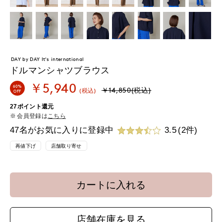
DAY by DAY It's international
ドルマンシャツブラウス
￥5,940
60%
￥14,850(税込)
(税込)
OFF
27ポイント還元
会員登録は
こちら
47名がお気に入りに登録中
3.5
(2件)
再値下げ
店舗取り寄せ
カートに入れる
店舗在庫を見る