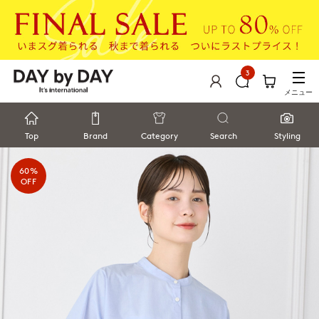
3
メニュー
Top
Brand
Category
Search
Styling
60%
OFF