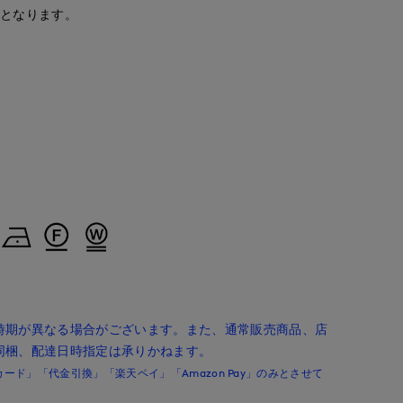
安となります。
maemae
onda
Yura
S.international
たまプラーザ東急I.T.'S.international
新潟伊勢丹7-IDconcept.
岡山天満屋7-IDconcept.
157
cm
167
cm
160
cm
時期が異なる場合がございます。また、通常販売商品、店
同梱、配達日時指定は承りかねます。
ド」「代金引換」「楽天ペイ」「Amazon Pay」のみとさせて