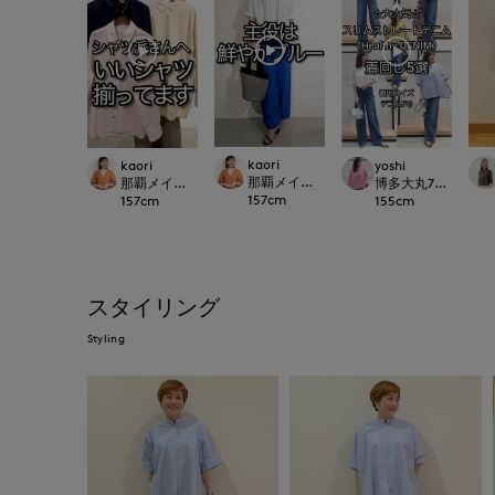
kaori
kaori
yoshi
那覇メインプレイスI.T.'S.international
那覇メインプレイスI.T.'S.international
博多大丸7-IDconcep
157
cm
157
cm
155
cm
スタイリング
Styling