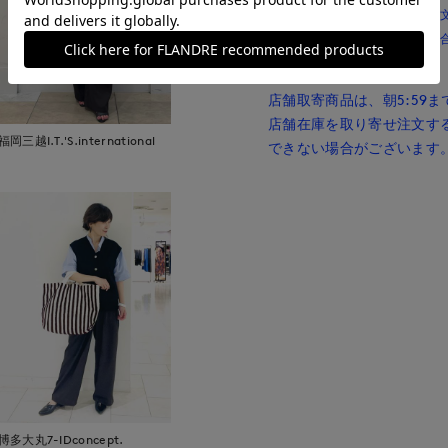
※複数の予約商品を同時にご注
※記載の入荷時期は前後する場
■店舗取寄商品■
店舗取寄商品は、朝5:59
店舗在庫を取り寄せ注文す
福岡三越I.T.'S.international
できない場合がございます
博多大丸7-IDconcept.