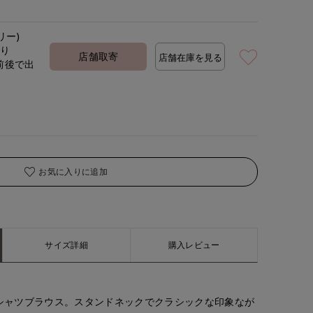
リー)
着用サイズ:00(M)
モデ
あり
店舗取寄
店舗在庫を見る
前後で出
定
お気に入りに追加
サイズ詳細
購入レビュー
シャツブラウス。スタンドネックでクラシックな印象なが