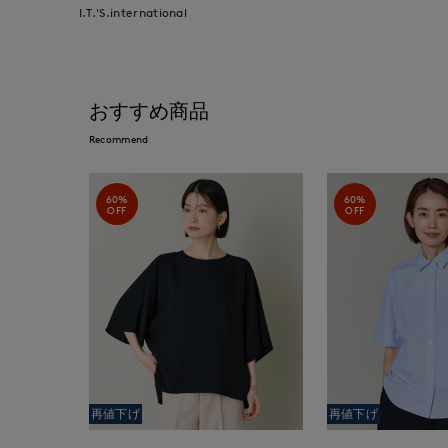
I.T.'S.international
おすすめ商品
Recommend
60%
60%
OFF
OFF
再値下げ
再値下げ