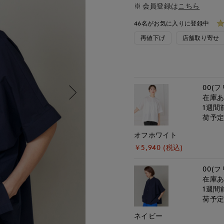
会員登録は
こちら
46名がお気に入りに登録中
再値下げ
店舗取り寄せ
00(フ
在庫
1週間
荷予
オフホワイト
￥5,940 (税込)
00(フ
在庫
1週間
荷予
ネイビー