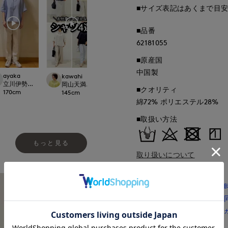
■サイズ表記はあくまで目
■品番
62181055
■原産国
中国製
ayaka
kawahi
maemae
maemae
立川伊勢丹I.T.'S.international
t.
岡山天満屋7-IDconcept.
たまプラーザ東急I.T.'S.international
たまプラーザ東急I.T.'
■クオリティ
170
cm
145
cm
157
cm
157
cm
綿72% ポリエステル28%
■取扱い方法
もっと見る
取り扱いについて
■予約商品■
カラー、サイズにより入荷
舗取寄による予約商品との
※お支払い方法は「クレジットカー
いただきます。