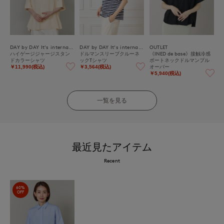
DAY by DAY It's international
DAY by DAY It's international
OUTLET
ハイゲージジャージスタン
ドルマンスリーブクルーネ
《INED de base》接触冷感
ドカラーシャツ
ックTシャツ
ボートネックドルマンプル
オーバー
￥11,990(税込)
￥3,564(税込)
￥5,940(税込)
一覧を見る
最近見たアイテム
Recent
60%
OFF