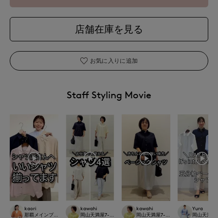
店舗在庫を見る
お気に入りに追加
Staff Styling Movie
kaori
kawahi
kawahi
Yura
那覇メインプレイスI.T.'S.international
岡山天満屋7-IDconcept.
岡山天満屋7-IDconcept.
岡山天満屋7-I