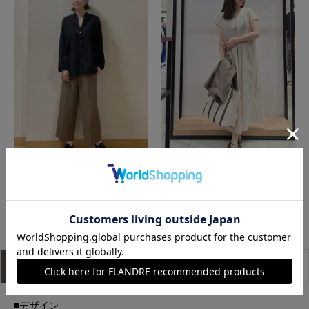
立川伊勢丹I.T.'S.international
博多大丸7-IDconcept.
もっと見る
アイテム説明
サイズ詳細
購入レビュー
■デザイン