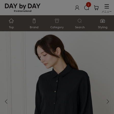
2
メニュー
Top
Brand
Category
Search
Styling