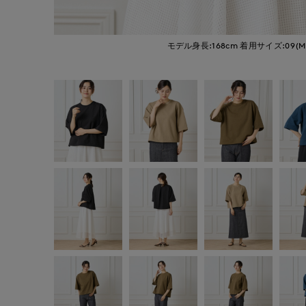
モデル身長:168cm
着用サイズ:09(M