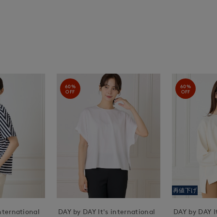
60%
60%
OFF
OFF
再値下げ
nternational
DAY by DAY It's international
DAY by DAY It