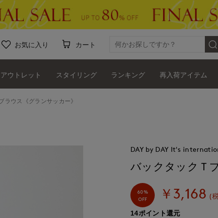
お気に入り
カート
アウトレット
スタイリング
ランキング
再入荷アイテム
ブラウス《グランサッカー》
DAY by DAY It's internatio
バックタックＴ
￥3,168
60%
(
OFF
14ポイント還元