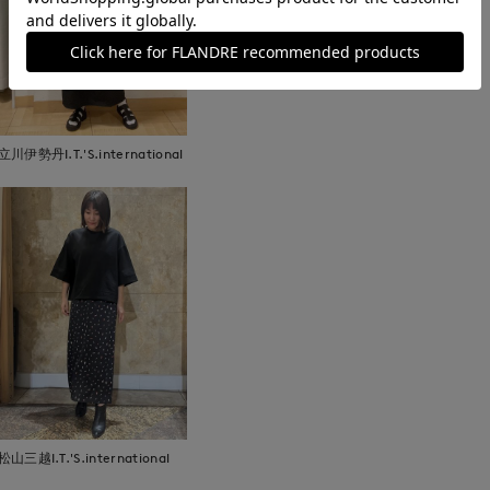
取り扱いについて
立川伊勢丹I.T.'S.international
松山三越I.T.'S.international