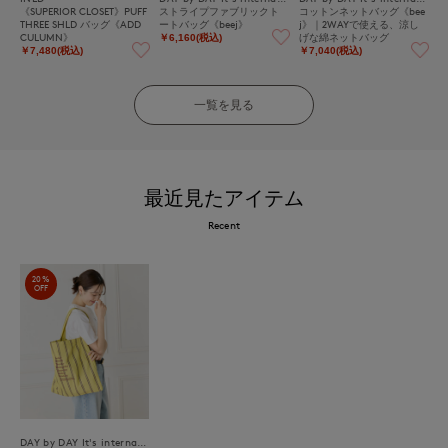
《SUPERIOR CLOSET》PUFF
ストライプファブリックト
コットンネットバッグ《bee
THREE SHLD バッグ《ADD
ートバッグ《beej》
j》｜2WAYで使える、涼し
CULUMN》
げな綿ネットバッグ
￥6,160(税込)
￥7,480(税込)
￥7,040(税込)
一覧を見る
最近見たアイテム
Recent
20%
OFF
DAY by DAY It's international