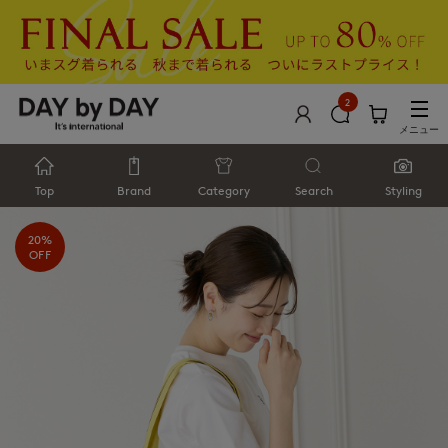
2
メニュー
Top
Brand
Category
Search
Styling
20%
OFF