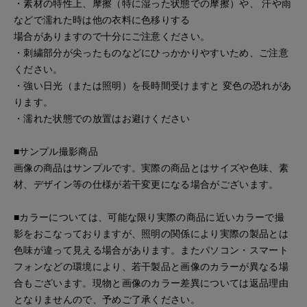
・素材の特性上、摩擦（特に湿った状態での摩擦）や、 汗や雨
などで濡れた時は他の衣料に色移りする
場合がありますので十分にご注意ください。
・刺繍部分が尖ったものなどにひっかかりやすいため、ご注意
ください。
・強い日光（または照明）を長時間受けますと 変色の恐れがあ
ります。
・濡れた状態での放置はお避けください
■サンプル撮影商品
画像の商品はサンプルです。実際の商品とはサイズや色味、素
材、デザイン等の仕様が若干変更になる場合がございます。
■カラーについては、可能な限り実際の商品に近いカラーで撮
影をおこなっておりますが、照明の関係により実際の製品とは
色味が違って見える場合があります。またパソコン・スマート
フォンなどの環境により、若干製品と画像のカラーが異なる場
合もございます。現物と画像のカラー差異については返品理由
となりませんので、予めご了承ください。