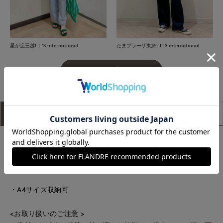
星が丘三越I.T.'S.international
たまプラーザ東急I.T.'S.international
もっと見る
アイテム説明
サイズ詳細
購入レビュー
リサイクル糸でオリジナルストライプを織った風合いの優しい
生地です。太いショルダーは負荷が１点に集中することなく肩
に負担がかかりにくい形です。
・A4サイズ収納可
<お取り扱いのご注意 >