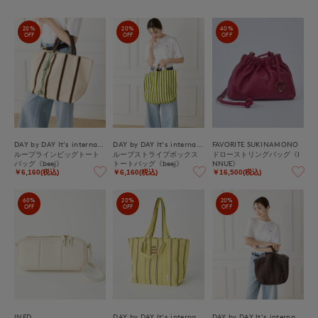
20%
20%
40%
OFF
OFF
OFF
DAY by DAY It's international
DAY by DAY It's international
FAVORITE SUKINAMONO
ループラインビッグトート
ループストライプボックス
ドローストリングバッグ《I
バッグ《beej》
トートバッグ《beej》
NNUE》
￥6,160(税込)
￥6,160(税込)
￥16,500(税込)
60%
20%
20%
OFF
OFF
OFF
INED
DAY by DAY It's international
DAY by DAY It's international