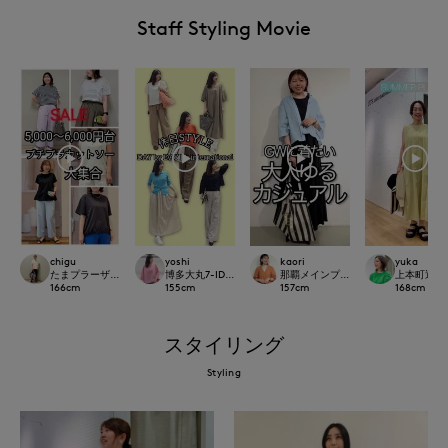
Staff Styling Movie
chigu
yoshi
kaori
yuka
たまプラーザ東急I.T.'S.international
博多大丸7-IDconcept.
那覇メインプレイスI.T.'S.internation
上本町近鉄I.T.
166
cm
155
cm
157
cm
168
cm
スタイリング
Styling