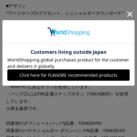
■デザイン
"ワードローブのアクセント、ミニショルダーダウンポーチ"
ワードローブのアクセント、ミニ（スマホや財布等が収まるサ
イズ）ショルダーダウンポーチです。高密度ナイロン生地に、
800FPの上質ダウンを使用しヘチマキルトで仕上げ軽くて柔ら
かな質感を再現しました。バッグ口は、サッと荷物を取り出せ
る金属ボタン開閉仕様。着こなしのアクセントに使えるバッグ
です。
・柔らかく張りのある高密度生地を使用しています。
・800FPの上質なダウンを使用しています。
・バッグ口にはYKK金属スナップボタン（TAION刻印）を使用
しています。
※男女兼用です。
同素材のダウントートバッグS品番：1054201010
同素材のバナナショルダー ダウンバッグM品番：1054201011