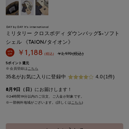
DAY by DAY It's international
ミリタリー クロスボディ ダウンバッグS-ソフト
シェル 《TAION/タイオン》
￥1,188
60%
￥2,970(税込)
(税込)
OFF
5ポイント還元
会員登録は
こちら
35名がお気に入りに登録中
4.0
(1件)
8月9日（日）
にお届けします！
※24時間
19分
以内
のご注文、ご入金が対象です。
※一部例外地域がございます。(詳しくは
こちら
)