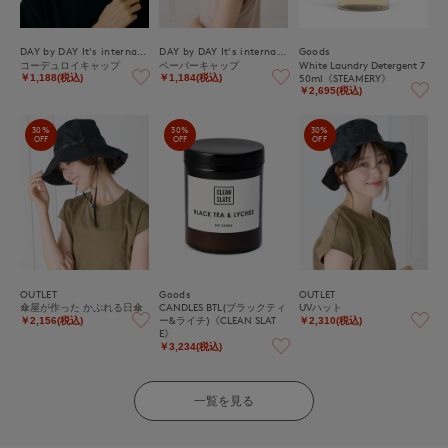
DAY by DAY It's international
DAY by DAY It's international
Goods
コーデュロイキャップ
ペーパーキャップ
White Laundry Detergent 7
50ml《STEAMERY》
￥1,188(税込)
￥1,184(税込)
￥2,695(税込)
30%
30%
30%
OFF
OFF
OFF
OUTLET
Goods
OUTLET
傘屋が作った かぶれる日傘
CANDLES BTL(ブラックティ
UVハット
ー&ライチ)《CLEAN SLAT
￥2,156(税込)
￥2,310(税込)
E》
￥3,234(税込)
一覧を見る