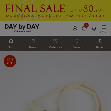
3
メニュー
Top
Brand
Category
Search
Styling
60%
OFF