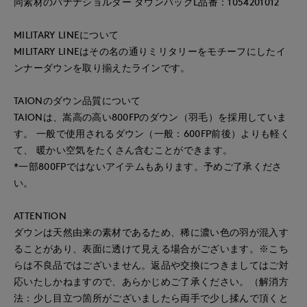
同素材のバナナショルダー ダウンバッグL品番：1054201012
MILITARY LINEについて
MILITARY LINEはその名の通りミリタリーをモチーフにしたイ
ンナーダウンを取り揃えたラインです。
TAIONのダウン品質について
TAIONは、嵩高の高い800FPのダウン（羽毛）を採用していま
す。 一般で使用されるダウン（一般：600FP前後）よりも軽く
て、 暖かい空気をたくさん含むことができます。
*一部800FPではないアイテムもあります。予めご了承くださ
い。
ATTENTION
ダウンは天然由来の素材であるため、稀に濃い色の羽が混入す
ることがあり、表面に透けて見える場合がございます。※こち
らは不良品ではございません。返品や交換につきましてはご対
応いたしかねますので、あらかじめご了承ください。（解消方
法：少し目立つ箇所がございましたら両手で少し揉んで頂くと