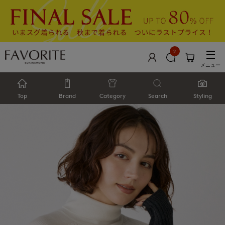
2
メニュー
Top
Brand
Category
Search
Styling