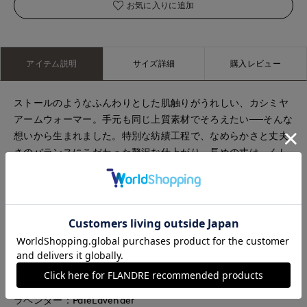
お気に入りに追加
アイテム説明
サイズ詳細
購入レビュー
ストールのようなふんわりとした肌触りがうれしい、カシミヤ
アームウォーマー。手元も同じ上質素材でそろえたい──そんな
想いから生まれました。特別な紡績工程で、なめらかさと丈夫
さのバランスにこだわった贅沢な仕上がり。長めの丈は、くし
ゅっとたるませれば、冬コーデに優しいニュアンスが加わりま
す。
■メーカー表示
AM25F-AW210
ダークブラウン：Black COFFE
チャコールグレー：Charcoal Gray
ブルー：BlueShadow
ラベンダー：PaleLavender