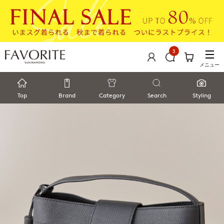
3
メニュー
Top
Brand
Category
Search
Styling