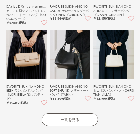
DAY by DAY It's international
FAVORITE SUKINAMONO
FAVORITE SUKINAMONO
アニマル柄ツマミハンドル2
CANDY 2WAYショルダーバ
ALIFA S ミニレザーバッグ
WAYミニトートバッグ《CO
ッグS NEW《ORIGINAL》
《GIANNI CHIARINI》
OCO/クーコ》
￥36,960(税込)
￥32,450(税込)
￥5,489(税込)
FAVORITE SUKINAMONO
FAVORITE SUKINAMONO
FAVORITE SUKINAMONO
BETH ワンハンドルバッグ
SOFT SHRINK レザートート
ミニボストンバック《CHRIS
《LORISTELLA/ロリステッ
バッグ《YAHKI》
TIAN VILLA》
ラ》
￥36,300(税込)
￥42,900(税込)
￥46,200(税込)
一覧を見る