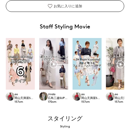
お気に入りに追加
Staff Styling Movie
ao
Jinda
ao
ao
岡山天満屋SUPERIORCLOSET
広島三越SUPERIORCLOSET
岡山天満屋SUPERIORCLOSET
岡山天満屋SU
157
cm
170
cm
157
cm
157
cm
スタイリング
Styling