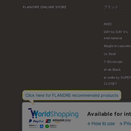
ブランド
INED
DAY by DAY It's
international
Maglie le cassetto
Le Souk
7-IDconcept.
ef-de Black
la veille by SUP
CLOSET
© FLANDRE CO., LTD.
お問い合わせ