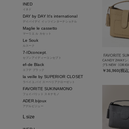
INED
イネド
DAY by DAY It's international
デイバイデイ イッツインターナショナル
Maglie le cassetto
マーリエ ル カセット
Le Souk
ルスーク
7-IDconcept.
FAVORITE S
セブンアイディーコンセプト
CANDY 2WA
ef-de Black
グS NEW《ORIG
エフデ ブラック
￥36,960(税込
la veille by SUPERIOR CLOSET
ラベイユ バイ スーペリアクローゼット
FAVORITE SUKINAMONO
フェイバリット スキナモノ
ADER.bijoux
アデルビジュー
L size