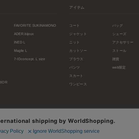
アイテム
FAVORITE SUKINAMONO
コート
バッグ
ADER.bijoux
ジャケット
シューズ
INED L
ニット
アクセサリー
Maglie L
カットソー
ストール
7-IDconcept. L size
ブラウス
雑貨
パンツ
web限定
スカート
ERIOR
ワンピース
利用規約
会社概要
プライバシーポリシー
特定商取引・古物営業法に基づく表示