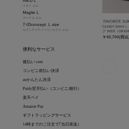
INED L
イネド エル
Maglie L
マーリエ エル
FAVORITE S
7-IDconcept. L size
CANDY 2WA
セブンアイディーコンセプト エル
グ WIDE《ORIG
￥40,700(税込
便利なサービス
後払い.com
コンビニ前払い決済
auかんたん決済
Paidy翌月払い（コンビニ/銀行）
楽天ペイ
Amazon Pay
ギフトラッピングサービス
14時までのご注文で｢当日発送｣