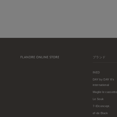
ブランド
INED
DAY by DAY It's
international
Maglie le cassetto
Le Souk
7-IDconcept.
ef-de Black