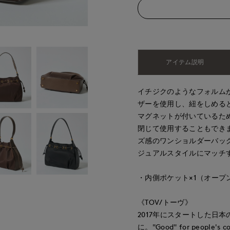
アイテム説明
イチジクのようなフォルムが
ザーを使用し、紐をしめる
マグネットが付いているた
閉じて使用することもでき
ズ感のワンショルダーバッ
ジュアルスタイルにマッチ
・内側ポケット×1（オープ
《TOV/トーヴ》
2017年にスタートした日
に。"Good" for people'