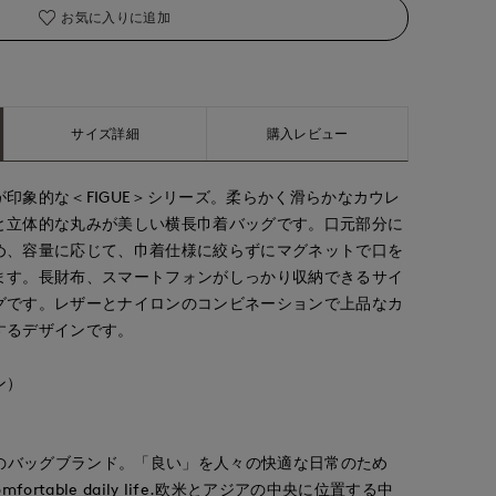
お気に入りに追加
サイズ詳細
購入レビュー
印象的な＜FIGUE＞シリーズ。柔らかく滑らかなカウレ
と立体的な丸みが美しい横長巾着バッグです。口元部分に
め、容量に応じて、巾着仕様に絞らずにマグネットで口を
ます。長財布、スマートフォンがしっかり収納できるサイ
グです。レザーとナイロンのコンビネーションで上品なカ
するデザインです。
ン）
本のバッグブランド。「良い」を人々の快適な日常のため
s comfortable daily life.欧米とアジアの中央に位置する中