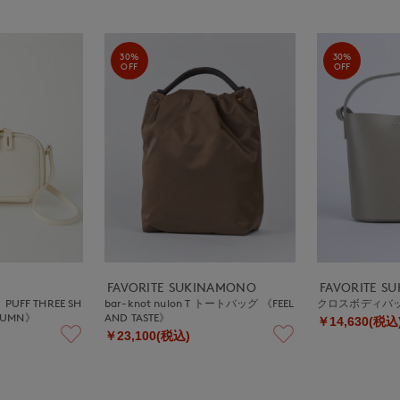
30%
30%
OFF
OFF
FAVORITE SUKINAMONO
FAVORITE S
PUFF THREE SH
bar-knot nulon T トートバッグ 《FEEL
クロスボディバッ
LUMN》
AND TASTE》
￥14,630(税込
￥23,100(税込)