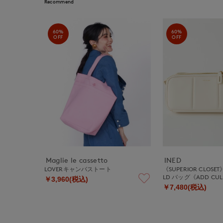
Recommend
60%
60%
OFF
OFF
Maglie le cassetto
INED
LOVERキャンバストート
《SUPERIOR CLOSET》
LD バッグ《ADD CU
￥3,960(税込)
￥7,480(税込)