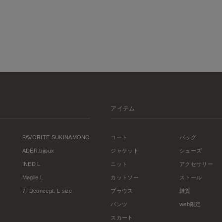
アイテム
FAVORITE SUKINAMONO
コート
バッグ
ADER.bijoux
ジャケット
シューズ
INED L
ニット
アクセサリー
Maglie L
カットソー
ストール
7-IDconcept. L size
ブラウス
雑貨
パンツ
web限定
スカート