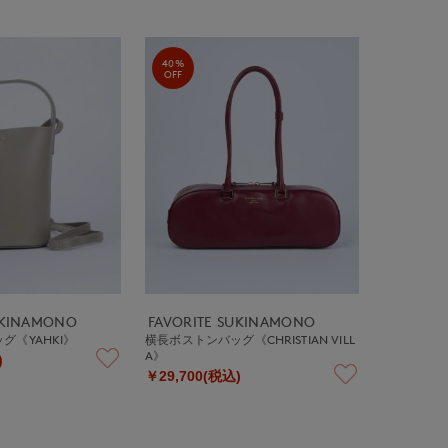
40%
OFF
UKINAMONO
FAVORITE SUKINAMONO
グ《YAHKI》
横長ボストンバッグ《CHRISTIAN VILL
A》
)
￥29,700(税込)