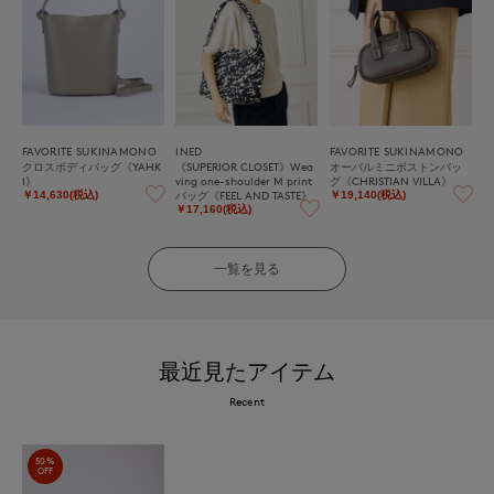
FAVORITE SUKINAMONO
INED
FAVORITE SUKINAMONO
クロスボディバッグ《YAHK
《SUPERIOR CLOSET》Wea
オーバルミニボストンバッ
I》
ving one-shoulder M print
グ《CHRISTIAN VILLA》
バッグ《FEEL AND TASTE》
￥14,630(税込)
￥19,140(税込)
￥17,160(税込)
一覧を見る
最近見たアイテム
Recent
50%
OFF