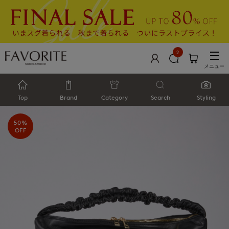
2
メニュー
Top
Brand
Category
Search
Styling
50%
OFF