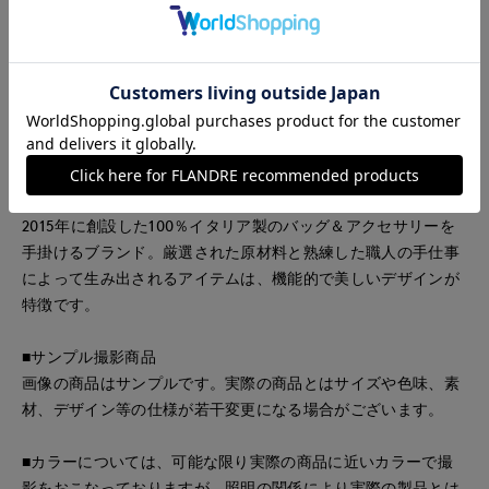
・内側ジップポケット
■メーカー表示
THEATRE M
アイボリー：IVORY
ブラック：NERO
《ANITA BILARDI/アニタ ビラルデ》
2015年に創設した100％イタリア製のバッグ＆アクセサリーを
手掛けるブランド。厳選された原材料と熟練した職人の手仕事
によって生み出されるアイテムは、機能的で美しいデザインが
特徴です。
■サンプル撮影商品
画像の商品はサンプルです。実際の商品とはサイズや色味、素
材、デザイン等の仕様が若干変更になる場合がございます。
■カラーについては、可能な限り実際の商品に近いカラーで撮
影をおこなっておりますが、照明の関係により実際の製品とは