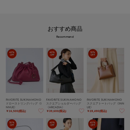
おすすめ商品
Recommend
40%
40%
30%
OFF
OFF
OFF
FAVORITE SUKINAMONO
FAVORITE SUKINAMONO
FAVORITE SUKINAMONO
ドローストリングバッグ《I
スクエアショルダーバッグ
スクエアトートバッグ《INN
NNUE》
《ARCADIA》
UE》
￥16,500(税込)
￥39,600(税込)
￥28,490(税込)
30%
40%
40%
OFF
OFF
OFF