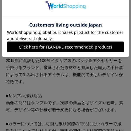
・内側ジップポケット
■メーカー表示
THEATRE M
アイボリー：IVORY
ブラック：NERO
《ANITA BILARDI/アニタ ビラルデ》
2015年に創設した100％イタリア製のバッグ＆アクセサリーを
手掛けるブランド。厳選された原材料と熟練した職人の手仕事
によって生み出されるアイテムは、機能的で美しいデザインが
特徴です。
■サンプル撮影商品
画像の商品はサンプルです。実際の商品とはサイズや色味、素
材、デザイン等の仕様が若干変更になる場合がございます。
■カラーについては、可能な限り実際の商品に近いカラーで撮
影をおこなっておりますが、照明の関係により実際の製品とは