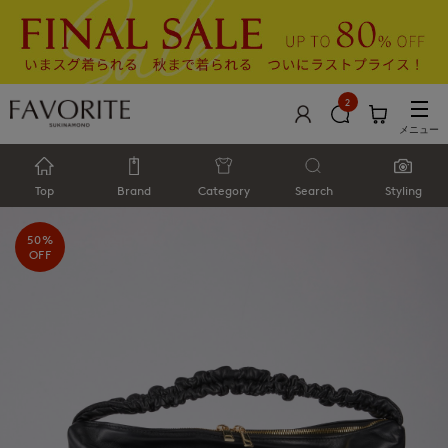
2
メニュー
Top
Brand
Category
Search
Styling
50%
OFF