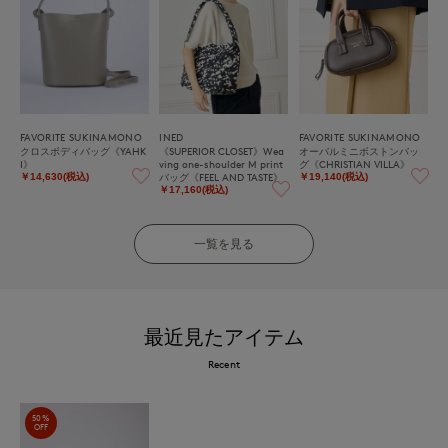
FAVORITE SUKINAMONO
INED
FAVORITE SUKINAMONO
クロスボディバッグ《YAHK
《SUPERIOR CLOSET》Wea
オーバルミニボストンバッ
I》
ving one-shoulder M print
グ《CHRISTIAN VILLA》
バッグ《FEEL AND TASTE》
￥14,630(税込)
￥19,140(税込)
￥17,160(税込)
一覧を見る
最近見たアイテム
Recent
50%
OFF