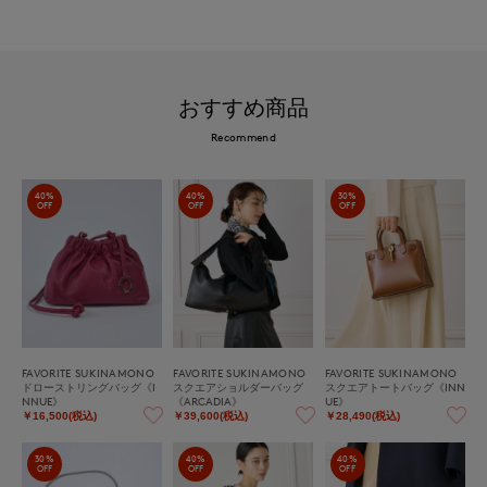
おすすめ商品
Recommend
40%
40%
30%
OFF
OFF
OFF
FAVORITE SUKINAMONO
FAVORITE SUKINAMONO
FAVORITE SUKINAMONO
ドローストリングバッグ《I
スクエアショルダーバッグ
スクエアトートバッグ《INN
NNUE》
《ARCADIA》
UE》
￥16,500(税込)
￥39,600(税込)
￥28,490(税込)
30%
40%
40%
OFF
OFF
OFF