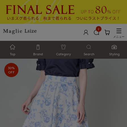
2
メニュー
Top
Brand
Category
Search
Styling
30%
OFF