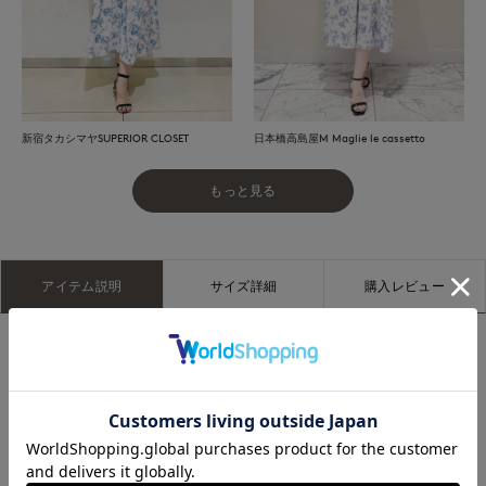
新宿タカシマヤSUPERIOR CLOSET
日本橋高島屋M Maglie le cassetto
もっと見る
アイテム説明
サイズ詳細
購入レビュー
■デザイン
トワルドジュイ風のフラワー柄が華やかなタックスカート。ウ
ェーブ柄の織りが入った立体感のある素材で、軽やかさと奥行
きのある表情を楽しめます。中心に大きめのタックを入れ、脇
に向かって細かなタックをあしらうことで、動くたびに美しく
広がる立体的なシルエットに。甘くなりすぎず上品に着られる