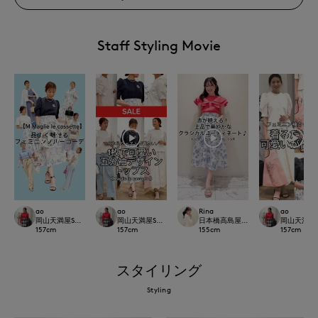
Staff Styling Movie
ao
ao
Rina
ao
岡山天満屋SUPERIORCLOSET
岡山天満屋SUPERIORCLOSET
日本橋高島屋M Maglie le cassetto
岡山天満屋SU
157
cm
157
cm
155
cm
157
cm
スタイリング
Styling