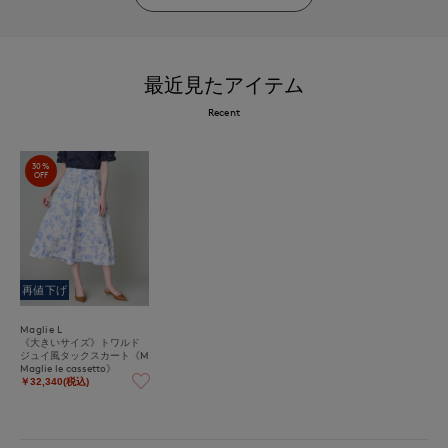
最近見たアイテム
Recent
30%
OFF
再値下げ
Maglie L
《大きいサイズ》トワルド
ジュイ風タックスカート《M
Maglie le cassetto》
￥32,340(税込)