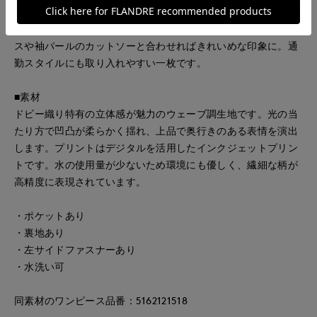
バランスで、シンプルなトップス合わせでも着映えします。着
やすいミドルレングスでバランスが取りやすく、シアーブラウ
スや袖パールのカットソーと合わせればきれいめな印象に。通
勤スタイルにも取り入れやすい一枚です。
■素材
ドビー織り特有の立体感が魅力のウェーブ調生地です。光の当
たり方で凹凸が柔らかく揺れ、上品で奥行きのある表情を演出
します。プリントはデジタルを活用したインクジェットプリン
トです。水の使用量が少ないため環境にも優しく、繊細な柄が
高精度に表現されています。
・ポケットあり
・裏地あり
・左サイドファスナーあり
・水洗い可
同素材のワンピース品番：5162121518