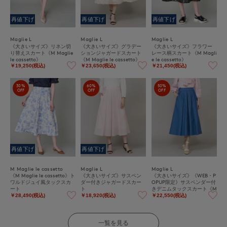
再値下げ
再値下げ
再値下げ
Maglie L
Maglie L
Maglie L
《大きいサイズ》リネン切
《大きいサイズ》グラデー
《大きいサイズ》フラワー
り替えスカート《M Maglie
ションジャガードスカート
レース柄スカート《M Magli
le cassetto》
《M Maglie le cassetto》
e le cassetto》
￥19,250(税込)
￥23,650(税込)
￥21,450(税込)
30%
60%
50%
OFF
OFF
OFF
再値下げ
再値下げ
M Maglie le cassetto
Maglie L
Maglie L
《M Maglie le cassetto》ト
《大きいサイズ》サスペン
《大きいサイズ》《WEB・P
ワルドジュイ風タックスカ
ダー付きジャガードスカー
OPUP限定》サスペンダー付
ート
ト
きデニムタックスカート《M
Maglie le cassetto》
￥28,490(税込)
￥18,920(税込)
￥22,550(税込)
一覧を見る