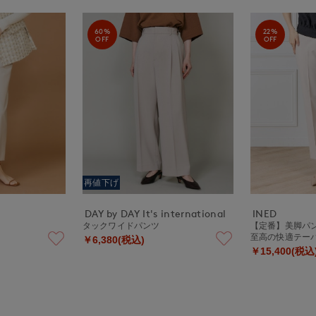
60%
22%
OFF
OFF
再値下げ
DAY by DAY It's international
INED
タックワイドパンツ
【定番】美脚パン
至高の快適テー
￥6,380(税込)
￥15,400(税込