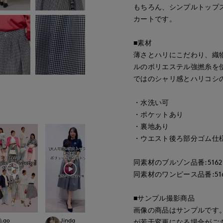
もちろん、シンプルトップ
カートです。
■素材
薄さとハリにこだわり、織物
ルのポリエステル強撚糸を
ではのシャリ感とハリコシ
・水洗い可
・ポケットあり
・裏地あり
・ウエスト後ろ部分ゴム仕
同素材のブルゾン品番:51621
同素材のワンピース品番:5162
■サンプル撮影商品
画像の商品はサンプルです
ao
Jinda
Rina
Rina
が若干変更になる場合がご