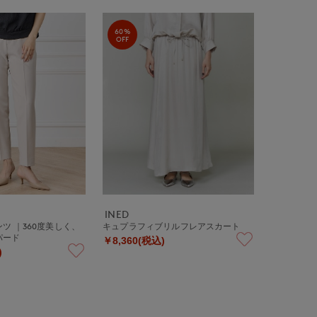
60%
OFF
INED
ツ ｜360度美しく、
キュプラフィブリルフレアスカート
パード
￥8,360(税込)
)