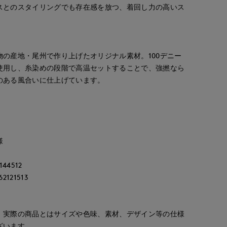
スとのスタイリングでも存在感を放つ、着回し力の高いス
の産地・尾州で作り上げたオリジナル素材。100デニー
使用し、糸染めの段階で高温セットすることで、強撚なら
のある風合いに仕上げています。
様
44512
121513
。実際の商品とはサイズや色味、素材、デザイン等の仕様
YUMI
Rina
ao
ざいます。