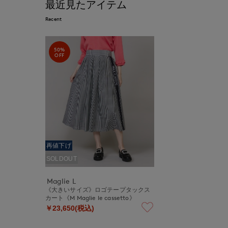
最近見たアイテム
Recent
50%
OFF
再値下げ
SOLDOUT
Maglie L
《大きいサイズ》ロゴテープタックス
カート《M Maglie le cassetto》
￥23,650(税込)