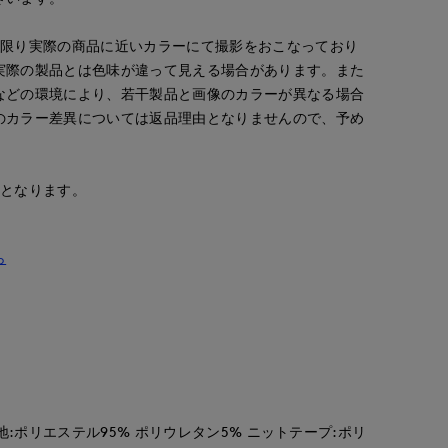
e le cassetto
梅田大丸INED
日本橋高島屋M Maglie le cassetto
岡山天満屋SUPERIORCLOSET
162
cm
155
cm
157
cm
な限り実際の商品に近いカラーにて撮影をおこなっており
実際の製品とは色味が違って見える場合があります。また
などの環境により、若干製品と画像のカラーが異なる場合
のカラー差異については返品理由となりませんので、予め
安となります。
ら
裏地:ポリエステル95% ポリウレタン5% ニットテープ:ポリ