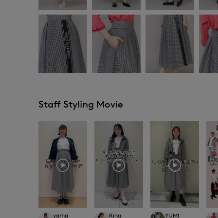
Staff Styling Movie
yama
Rina
YUMI