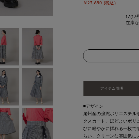
￥23,650 (税込)
17(17
在庫
アイテム説明
■デザイン
尾州産の強撚ポリエステル
クスカート。ほどよいボリ
びに軽やかに揺れる一枚で
らい、クリーンな雰囲気に