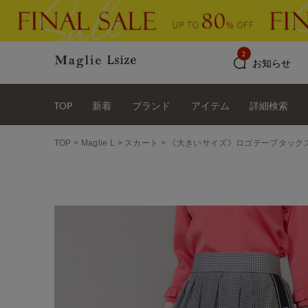
2
お知らせ
TOP
新着
ブランド
アイテム
詳細検索
TOP
Maglie L
スカート
《大きいサイズ》ロゴテープタックスカート《M