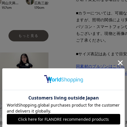
岡山天満屋SUPERIORCLOSET
広島三越SUPERIORCLOSET
日本橋高島屋M Maglie le cassetto
日本橋高島屋M Magli
157
cm
170
cm
155
cm
155
cm
■カラーについては、可能
ますが、照明の関係により
パソコン・スマートフォン
もございます。現物と画像
もっと見る
ご了承ください。
■サイズ表記はあくまで目
同素材のブルゾンはこちら
同素材のワンピースはこち
■品番
62152514
■原産国
中国
■クオリティ
表地:ポリエステル100% 
日本橋高島屋M Maglie le