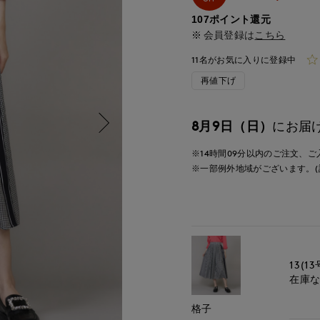
107ポイント還元
会員登録は
こちら
11名がお気に入りに登録中
再値下げ
8月9日（日）
にお届
※14時間
09分
以内
のご注文、ご
※一部例外地域がございます。(
13(13
在庫
格子