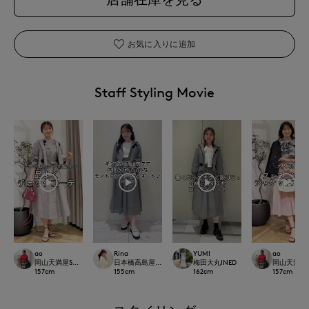
お気に入りに追加
Staff Styling Movie
ao
Rina
YUMI
ao
岡山天満屋SUPERIORCLOSET
日本橋高島屋M Maglie le cassetto
梅田大丸INED
岡山天満屋SU
157
cm
155
cm
162
cm
157
cm