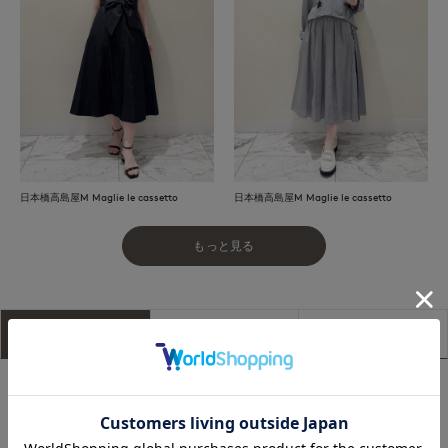
日本橋高島屋M Maglie le cassetto
日本橋高島屋M Maglie le cassetto
もっと見る
アイテム説明
サイズ詳細
購入レビュー
■デザイン
尾州産の強撚ポリエステルを使用し、薄さとほどよいハリにこ
だわって仕上げたオリジナル素材のショートパーカーブルゾ