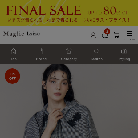
2
メニュー
Top
Brand
Category
Search
Styling
50%
OFF