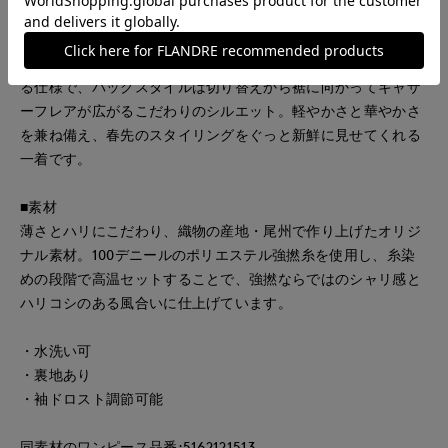
ン。ギンガムチェックと上品なネイビーの配色に、オリジナル
デザインのフラワーモチーフレースをあしらい、軽さの中にフ
ェミニンなアクセントをプラスしました。袖は自分好みに絞れ
る仕様で、バックスタイルは切り替えから裾に向かってギャザ
ーフレアが広がるこだわりのシルエット。軽やかさと華やかさ
を兼ね備え、春先のスタイリングをぐっと新鮮に見せてくれる
一着です。
■素材
薄さとハリにこだわり、織物の産地・尾州で作り上げたオリジ
ナル素材。100デニールのポリエステル強撚糸を使用し、糸染
めの段階で高温セットすることで、強撚ならではのシャリ感と
ハリコシのある風合いに仕上げています。
・水洗い可
・裏地あり
・袖ドロスト調節可能
同素材のワンピース品番:5162121513