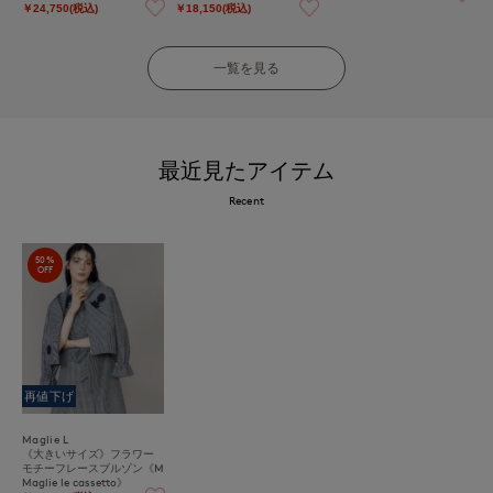
ケット《M Maglie le casset
￥24,750(税込)
￥18,150(税込)
to》
一覧を見る
最近見たアイテム
Recent
50%
OFF
再値下げ
Maglie L
《大きいサイズ》フラワー
モチーフレースブルゾン《M
Maglie le cassetto》