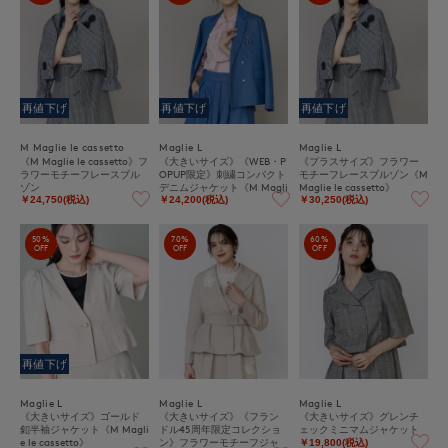
再値下げ
再値下げ
再値下げ
M Maglie le cassetto
Maglie L
Maglie L
《M Maglie le cassetto》フ
《大きいサイズ》《WEB・P
《プラスサイズ》フラワー
ラワーモチーフレースブル
OPUP限定》刺繍コンパクト
モチーフレースブルゾン《M
ゾン
デニムジャケット《M Magli
Maglie le cassetto》
e le cassetto》
￥24,750(税込)
￥24,200(税込)
￥30,250(税込)
50%
70%
60%
OFF
OFF
OFF
再値下げ
Maglie L
Maglie L
Maglie L
《大きいサイズ》ゴールド
《大きいサイズ》《フラン
《大きいサイズ》グレンチ
釦半袖ジャケット《M Magli
ドル45周年限定コレクショ
ェックミニマムジャケット
e le cassetto》
ン》フラワーモチーフジャ
￥19,800(税込)