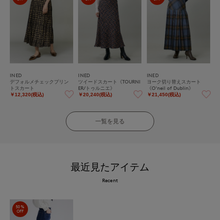
INED
INED
INED
デフォルメチェックプリン
ツイードスカート《TOURNI
ヨーク切り替えスカート
トスカート
ER/トゥルニエ》
《O'neil of Dublin》
￥12,320(税込)
￥20,240(税込)
￥21,450(税込)
一覧を見る
最近見たアイテム
Recent
50%
OFF