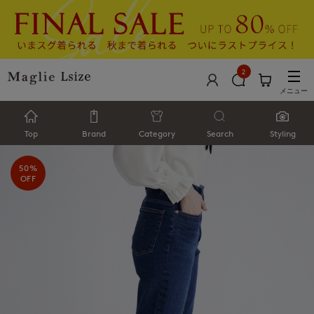
2
メニュー
Top
Brand
Category
Search
Styling
50%
OFF