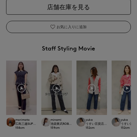
店舗在庫を見る
お気に入りに追加
Staff Styling Movie
morimoto
minami
yuka
yuka
広島三越SUPERIORCLOSET
池袋東武ROBE SUPERIOR CLOSET
うすい百貨店SUPERIOR CLOSET
うすい百貨店S
158
cm
159
cm
152
cm
152
cm