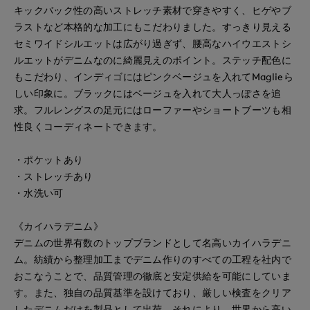
キックバック性の高いストレッチ素材で穿きやすく、ヒゲやブ
ラストなど本格的な加工にもこだわりました。すっきり見える
セミワイドシルエットは広がり過ぎず、腰高なハイウエストシ
ルエットがデニムなのに綺麗見えのポイント。ステッチ配色に
もこだわり、インディゴにはピンクベージュを入れてMaglieら
しい印象に。ブラックにはベージュを入れて大人っぽさを追
求。フルレングスの足元にはローファーやショートブーツも相
性良くコーディネートできます。
・ポケットあり
・ストレッチあり
・水洗い可
《カイハラデニム》
デニムの世界有数のトップブランドとして名高いカイハラデニ
ム。紡績から整理加工までデニム作りのすべての工程を社内で
おこなうことで、品質管理の徹底と安定供給を可能にしていま
す。また、独自の品質基準を設けており、厳しい検査をクリア
したデニムだけを製品として出荷。それにより、世界から高い