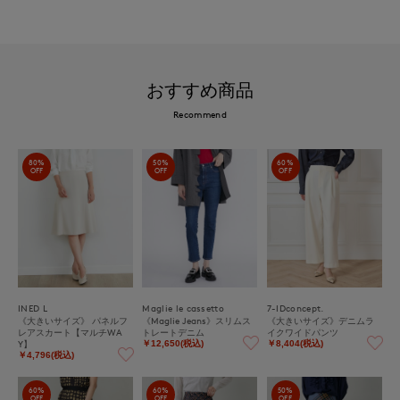
おすすめ商品
Recommend
80%
50%
60%
OFF
OFF
OFF
INED L
Maglie le cassetto
7-IDconcept.
《大きいサイズ》 パネルフ
《Maglie Jeans》スリムス
《大きいサイズ》デニムラ
レアスカート【マルチWA
トレートデニム
イクワイドパンツ
Y】
￥12,650(税込)
￥8,404(税込)
￥4,796(税込)
60%
60%
50%
OFF
OFF
OFF