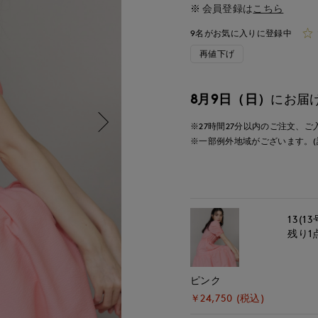
会員登録は
こちら
9名がお気に入りに登録中
再値下げ
8月9日（日）
にお届
※27時間
27分
以内
のご注文、ご
※一部例外地域がございます。(
13(13
残り1
ピンク
￥24,750 (税込)