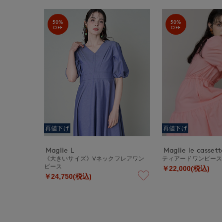
50%
50%
OFF
OFF
再値下げ
再値下げ
Maglie L
Maglie le cassett
《大きいサイズ》Vネックフレアワン
ティアードワンピー
ピース
￥22,000(税込)
￥24,750(税込)