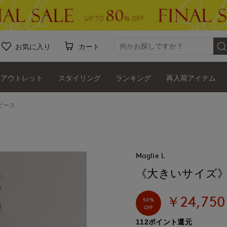
お気に入り
カート
アウトレット
スタイリング
ランキング
再入荷アイテム
ピース
Maglie L
《大きいサイズ
￥24,750
50%
OFF
112ポイント還元