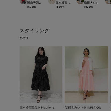
岡山天満屋SUPERIORCLOSET
日本橋高島屋M Maglie le cassetto
梅田大丸INED
157
cm
155
cm
162
cm
スタイリング
Styling
日本橋高島屋M Maglie le
新宿タカシマヤSUPERIOR