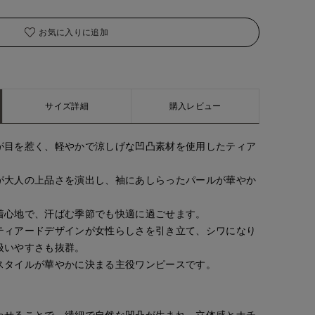
お気に入りに追加
サイズ詳細
購入レビュー
が目を惹く、軽やかで涼しげな凹凸素材を使用したティア
が大人の上品さを演出し、袖にあしらったパールが華やか
着心地で、汗ばむ季節でも快適に過ごせます。
ティアードデザインが女性らしさを引き立て、シワになり
扱いやすさも抜群。
スタイルが華やかに決まる主役ワンピースです。
わせることで、繊細で自然な凹凸が生まれ、立体感とナチ