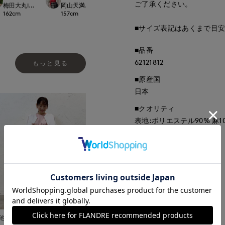
ご了承ください。
新宿タカシマヤSUPERIOR CLOSET
梅田大丸INED
岡山天満屋SUPERIORCLOSET
岡山天満屋SUPERI
158
cm
162
cm
157
cm
157
cm
■サイズ表記はあくまで目
■品番
62121812
もっと見る
■原産国
日本
■クオリティ
表地:ポリエステル90% 麻1
■取扱い方法
取り扱いについて
池袋東武ROBE SUPERIOR