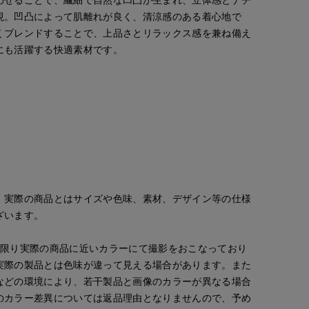
現。凹凸によって肌離れが良く、清涼感のある着心地で
くブレンドすることで、上品さとリラックス感を兼ね備え
にも活躍する快適素材です。
。実際の商品とはサイズや色味、素材、デザイン等の仕様
ざいます。
な限り実際の商品に近いカラーにて撮影をおこなっており
実際の製品とは色味が違って見える場合があります。また
などの環境により、若干製品と画像のカラーが異なる場合
のカラー差異については返品理由となりませんので、予め
morimoto
Rina
tanaka