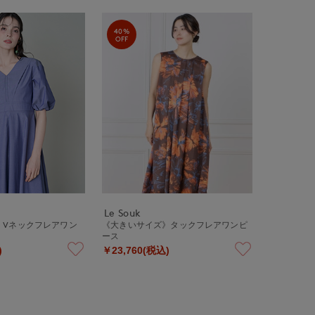
40%
OFF
Le Souk
》Vネックフレアワン
《大きいサイズ》タックフレアワンピ
ース
)
￥23,760(税込)