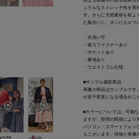
ュラルなストレッチ性を実
す。さらに天然素材を程よ
た風合いに。オンにもオフ
・水洗い可
・後ろファスナーあり
・ポケットあり
・裏地あり
・ウエストゴム仕様
■サンプル撮影商品
画像の商品はサンプルです
が若干変更になる場合がご
■カラーについては、可能
ますが、照明の関係により
パソコン・スマートフォン
もございます。現物と画像
Mikiko
YUMI
ao
ao