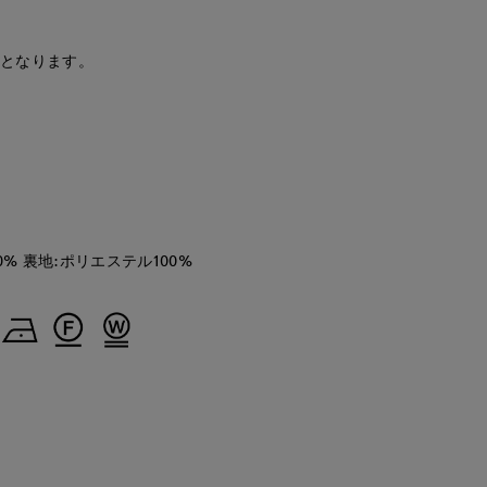
ORCLOSET
広島三越SUPERIORCLOSET
日本橋高島屋M Maglie le cassetto
岡山天満屋SUPERIORCLOSET
158
cm
155
cm
170
cm
安となります。
0% 裏地:ポリエステル100%