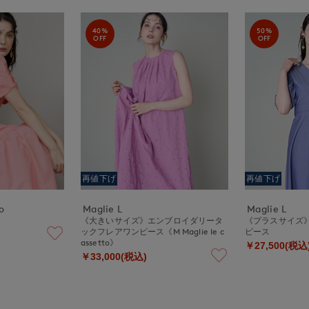
40%
50%
OFF
OFF
再値下げ
再値下げ
o
Maglie L
Maglie L
ス
《大きいサイズ》エンブロイダリータ
《プラスサイズ
ックフレアワンピース《M Maglie le c
ピース
assetto》
￥27,500(税込
￥33,000(税込)