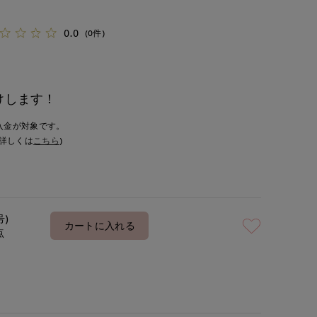
0.0
(0件)
けします！
入金が対象です。
詳しくは
こちら
)
号)
カートに入れる
点