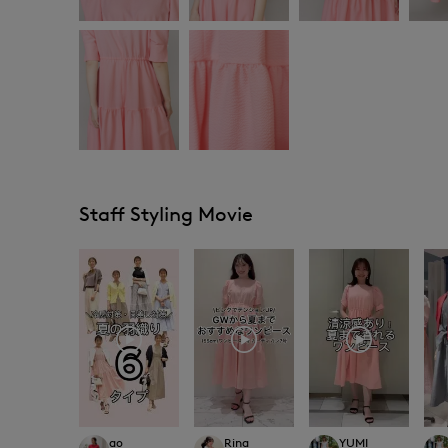
Staff Styling Movie
ao
Rina
YUMI