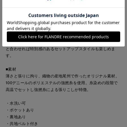
だわって仕上げたオリジナル素材のジャンスカ。
ギンガムチェックに上品なネイビーを合わせ、胸元にはオリジ
ナルのフラワーモチーフレースをあしらうことで、軽やかさの
中に華やかなアクセントを添えています。
前開き仕様で着脱しやすく、すっきりと見えるシルエットなが
ら、歩くたびに美しく揺れるフィット＆フレアが魅力。
インナーを変えればロングシーズン活躍し、同素材のブルゾン
と合わせれば特別感のあるセットアップスタイルも楽しめま
す。
■素材
薄さと張りに拘り、織物の産地尾州で作ったオリジナル素材。
100デニールのポリエステルの強撚糸を使用。糸染めの段階で
高温でセットし強撚糸による張りこしが特徴。
・水洗い可
・ポケットあり
・裏地あり
・共地ベルト付き