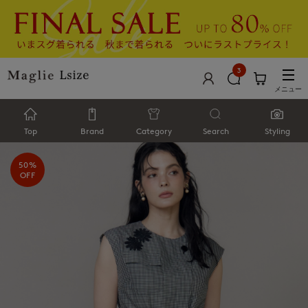
3
メニュー
Top
Brand
Category
Search
Styling
50%
OFF