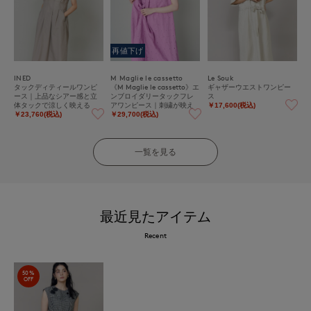
再値下げ
INED
M Maglie le cassetto
Le Souk
タックディティールワンピ
《M Maglie le cassetto》エ
ギャザーウエストワンピー
ース｜上品なシアー感と立
ンブロイダリータックフレ
ス
体タックで涼しく映える
アワンピース｜刺繍が映え
￥17,600(税込)
る優雅な一着
￥23,760(税込)
￥29,700(税込)
一覧を見る
最近見たアイテム
Recent
50%
OFF