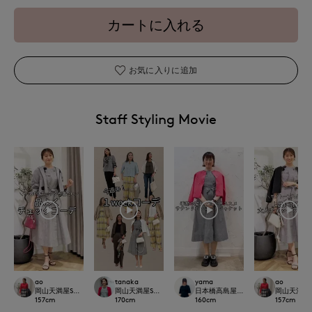
カートに入れる
お気に入りに追加
Staff Styling Movie
ao
tanaka
yama
ao
岡山天満屋SUPERIORCLOSET
岡山天満屋SUPERIORCLOSET
日本橋高島屋SC SUPERIOR CLOSET
岡山天満屋SU
157
cm
170
cm
160
cm
157
cm