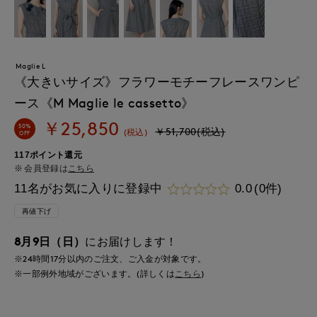
Maglie L
《大きいサイズ》フラワーモチーフレースワンピ
ース《M Maglie le cassetto》
￥25,850
50%
￥51,700(税込)
(税込)
OFF
117ポイント還元
会員登録は
こちら
11名がお気に入りに登録中
0.0
(0件)
再値下げ
8月9日（日）
にお届けします！
※24時間
17分
以内
のご注文、ご入金が対象です。
※一部例外地域がございます。(詳しくは
こちら
)