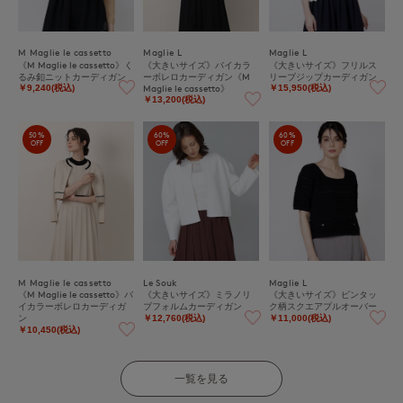
M Maglie le cassetto
Maglie L
Maglie L
《M Maglie le cassetto》く
《大きいサイズ》バイカラ
《大きいサイズ》フリルス
るみ釦ニットカーディガン
ーボレロカーディガン《M
リーブジップカーディガン
Maglie le cassetto》
￥9,240(税込)
￥15,950(税込)
￥13,200(税込)
50%
60%
60%
OFF
OFF
OFF
M Maglie le cassetto
Le Souk
Maglie L
《M Maglie le cassetto》バ
《大きいサイズ》ミラノリ
《大きいサイズ》ピンタッ
イカラーボレロカーディガ
ブフォルムカーディガン
ク柄スクエアプルオーバー
ン
￥12,760(税込)
￥11,000(税込)
￥10,450(税込)
一覧を見る