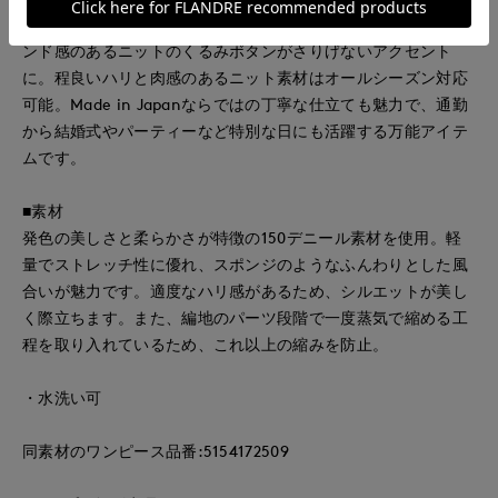
ちんと感のあるジャケットライクな着こなしが叶います。トレ
ンド感のあるニットのくるみボタンがさりげないアクセント
に。程良いハリと肉感のあるニット素材はオールシーズン対応
可能。Made in Japanならではの丁寧な仕立ても魅力で、通勤
から結婚式やパーティーなど特別な日にも活躍する万能アイテ
ムです。
■素材
発色の美しさと柔らかさが特徴の150デニール素材を使用。軽
量でストレッチ性に優れ、スポンジのようなふんわりとした風
合いが魅力です。適度なハリ感があるため、シルエットが美し
く際立ちます。また、編地のパーツ段階で一度蒸気で縮める工
程を取り入れているため、これ以上の縮みを防止。
・水洗い可
同素材のワンピース品番:5154172509