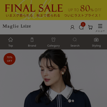
2
メニュー
Top
Brand
Category
Search
Styling
70%
OFF