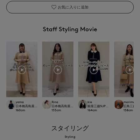
お気に入りに追加
Staff Styling Movie
yama
Rina
kie
morimoto
日本橋高島屋SC SUPERIOR CLOSET
日本橋高島屋M Maglie le cassetto
銀座三越SUPERIOR CLOSET GINZA
広島三越SUP
160
cm
155
cm
164
cm
158
cm
スタイリング
Styling