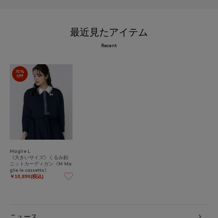
最近見たアイテム
Recent
70%
OFF
Maglie L
《大きいサイズ》くるみ釦
ニットカーディガン《M Ma
glie le cassetto》
￥10,890(税込)
ニュース