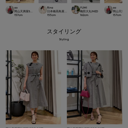
ao
Rina
YUMI
ao
岡山天満屋SUPERIORCLOSET
日本橋高島屋M Maglie le cassetto
梅田大丸INED
岡山天満屋SU
157
cm
155
cm
162
cm
157
cm
スタイリング
Styling