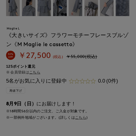
Maglie L
《大きいサイズ》フラワーモチーフレースブルゾ
ン《M Maglie le cassetto》
￥27,500
50%
￥55,000(税込)
(税込)
OFF
125ポイント還元
会員登録は
こちら
5名がお気に入りに登録中
0.0
(0件)
再値下げ
8月9日（日）
にお届けします！
※18時間
56分
以内
のご注文、ご入金が対象です。
※一部例外地域がございます。(詳しくは
こちら
)