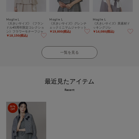
Maglie L
Maglie L
Maglie L
《大きいサイズ》《フラン
《大きいサイズ》グレンチ
《大きいサイズ》異素材ド
ドル45周年限定コレクショ
ェックミニマムジャケット
ッキングジレ
ン》フラワーモチーフジャ
￥19,800(税込)
￥14,080(税込)
ケット《M Maglie le casset
￥18,150(税込)
to》
一覧を見る
最近見たアイテム
Recent
50%
OFF