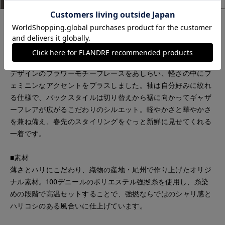
■デザイン
尾州産の強撚ポリエステルを使用し、薄さとほどよいハリにこ
だわって仕上げたオリジナル素材のショートパーカーブルゾ
ン。ギンガムチェックと上品なネイビーの配色に、オリジナル
デザインのフラワーモチーフレースをあしらい、軽さの中にフ
ェミニンなアクセントをプラスしました。袖は自分好みに絞れ
る仕様で、バックスタイルは切り替えから裾に向かってギャザ
ーフレアが広がるこだわりのシルエット。軽やかさと華やかさ
を兼ね備え、春先のスタイリングをぐっと新鮮に見せてくれる
一着です。
■素材
薄さとハリにこだわり、織物の産地・尾州で作り上げたオリジ
ナル素材。100デニールのポリエステル強撚糸を使用し、糸染
めの段階で高温セットすることで、強撚ならではのシャリ感と
ハリコシのある風合いに仕上げています。