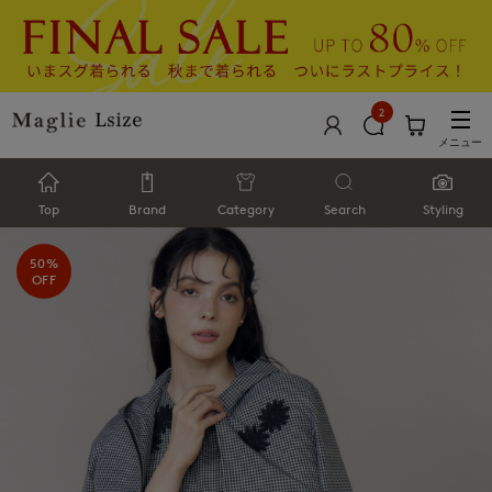
2
メニュー
Top
Brand
Category
Search
Styling
50%
OFF