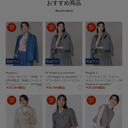
おすすめ商品
Recommend
60%
50%
50%
OFF
OFF
OFF
再値下げ
再値下げ
再値下げ
Maglie L
M Maglie le cassetto
Maglie L
《大きいサイズ》《WEB・P
《M Maglie le cassetto》フ
《プラスサイズ》フラワー
OPUP限定》刺繍コンパクト
ラワーモチーフレースブル
モチーフレースブルゾン《M
デニムジャケット《M Magli
ゾン
Maglie le cassetto》
e le cassetto》
￥24,200(税込)
￥24,750(税込)
￥30,250(税込)
70%
60%
60%
OFF
OFF
OFF