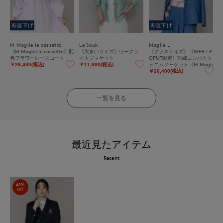
再値下げ
再値下げ
M Maglie le cassetto
Le Souk
Maglie L
《M Maglie le cassetto》配
《大きいサイズ》ワークラ
《プラスサイズ》《WEB・P
色フラワーレースコート
イトジャケット
OPUP限定》刺繍コンパクト
デニムジャケット《M Magli
￥26,400(税込)
￥11,880(税込)
e le cassetto》
￥26,400(税込)
一覧を見る
最近見たアイテム
Recent
40%
OFF