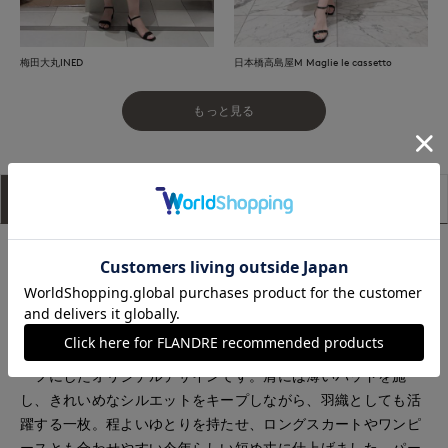
梅田大丸INED
日本橋高島屋M Maglie le cassetto
もっと見る
アイテム説明
サイズ詳細
購入レビュー
■デザイン
麻調合繊を使用したツイード風素材のジャケット。胸ポケット
には、MaglieオリジナルのMCロゴを2色のステッチで刺繍し、
華やかさをプラスしています。ロゴ刺繍は、イタリアのカリグ
ラフィーをアレンジしたMaglieの“M”とCassettoの“C”をモチ
ーフにしたオリジナルデザインです。肩には薄いパッドを施
し、きれいめなシルエットをキープしながら、羽織としても活
躍する一枚。程よいゆとりを持たせ、ロングスカートやワンピ
ースとも合わせやすい今年らしい短め丈に仕上げました。パー