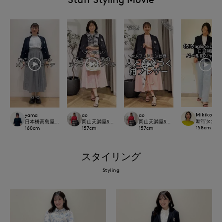
Mikiko
yama
ao
ao
新宿タカシマヤ
日本橋高島屋SC SUPERIOR CLOSET
岡山天満屋SUPERIORCLOSET
岡山天満屋SUPERIORCLOSET
158
cm
160
cm
157
cm
157
cm
スタイリング
Styling