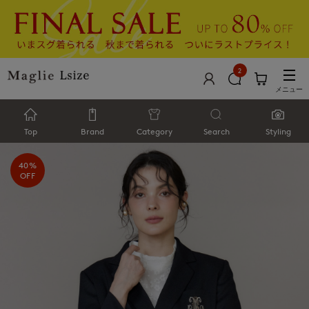
2
メニュー
Top
Brand
Category
Search
Styling
40%
OFF