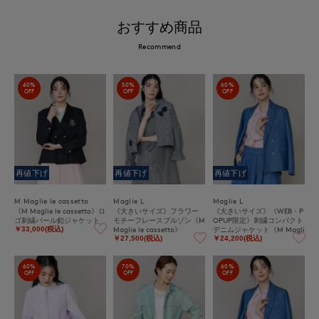
おすすめ商品
Recommend
40%
50%
60%
OFF
OFF
OFF
再値下げ
再値下げ
再値下げ
M Maglie le cassetto
Maglie L
Maglie L
《M Maglie le cassetto》ロ
《大きいサイズ》フラワー
《大きいサイズ》《WEB・P
ゴ刺繍パール釦ジャケット
モチーフレースブルゾン《M
OPUP限定》刺繍コンパクト
Maglie le cassetto》
デニムジャケット《M Magli
￥33,000(税込)
e le cassetto》
￥27,500(税込)
￥24,200(税込)
60%
70%
60%
OFF
OFF
OFF