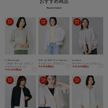
おすすめ商品
Recommend
30%
50%
50%
OFF
OFF
OFF
7-IDconcept.
DAY by DAY It's international
Le Souk
《大きいサイズ》カラミノ
ナイロンジップブルゾン
ギャザーショートブルゾン
ーカラージャケット
￥9,900(税込)
￥16,500(税込)
￥19,250(税込)
60%
50%
60%
OFF
OFF
OFF