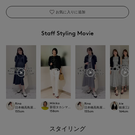
お気に入りに追加
Staff Styling Movie
Mikiko
Rina
Rina
kie
新宿タカシマヤSUPERIOR CLOSET
日本橋高島屋M Maglie le cassetto
日本橋高島屋M Maglie le cassetto
銀座三越SUPE
158
cm
155
cm
155
cm
164
cm
スタイリング