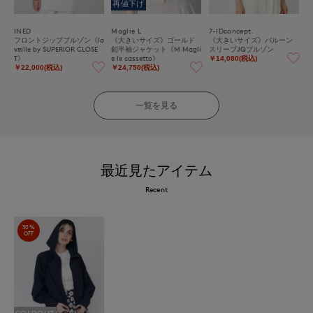
再値下げ
INED
Maglie L
7-IDconcept.
フロントジップブルゾン《la
《大きいサイズ》ゴールド
《大きいサイズ》バルーン
veille by SUPERIOR CLOSE
釦半袖ジャケット《M Magli
スリーブJQブルゾン
T》
e le cassetto》
￥14,080(税込)
￥22,000(税込)
￥24,750(税込)
一覧を見る
最近見たアイテム
Recent
30%
OFF