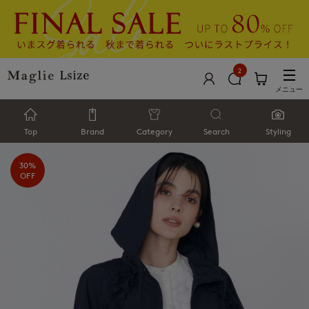
2
メニュー
Top
Brand
Category
Search
Styling
30%
OFF