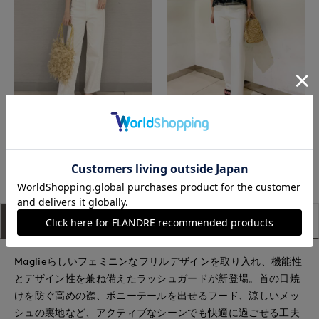
銀座三越SUPERIOR CLOSET GINZA
新宿タカシマヤSUPERIOR CLOSET
もっと見る
アイテム説明
サイズ詳細
購入レビュー
Maglieらしいフェミニンなフリルデザインを取り入れ、機能性
とデザイン性を兼ね備えたラッシュガードが新登場。首の日焼
けを防ぐ高めの襟、ポニーテールを出せるフード、涼しいメッ
シュの裏地など、アクティブなシーンでも快適に過ごせる工夫