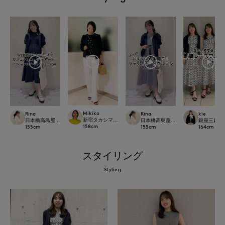
Mikiko
Rina
Rina
kie
新宿タカシマヤSUPERIOR CLOSET
日本橋高島屋M Maglie le cassetto
日本橋高島屋M Maglie le cassetto
銀座三越SUPE
158
cm
155
cm
155
cm
164
cm
スタイリング
Styling