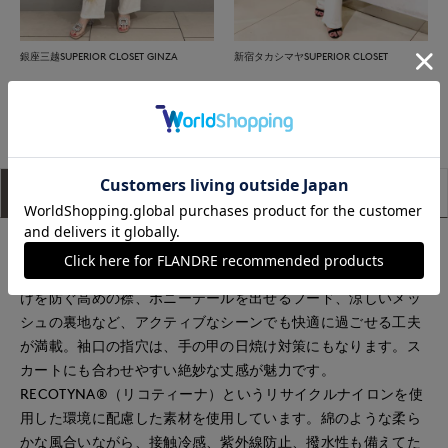
銀座三越SUPERIOR CLOSET GINZA
新宿タカシマヤSUPERIOR CLOSET
もっと見る
アイテム説明
サイズ詳細
購入レビュー
Maglieらしいフェミニンなフリルデザインを取り入れ、機能性
とデザイン性を兼ね備えたラッシュガードが新登場。首の日焼
けを防ぐ高めの襟、ポニーテールを出せるフード、涼しいメッ
シュの裏地など、アクティブなシーンでも快適に過ごせる工夫
が満載。袖口の指穴は、手の甲の日焼け対策にもなります。ス
カートにも合わせやすい絶妙な丈感が魅力です。
RECOTYNA®（リコティーナ）というリサイクルナイロンを使
用した環境に配慮した素材を使用しています。綿のような柔ら
かな風合いながら、接触冷感、紫外線防止、撥水性も備えてた