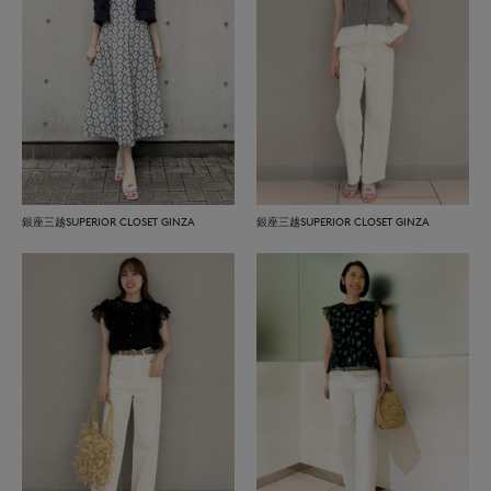
銀座三越SUPERIOR CLOSET GINZA
銀座三越SUPERIOR CLOSET GINZA