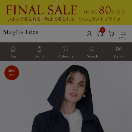
2
メニュー
Top
Brand
Category
Search
Styling
30%
OFF