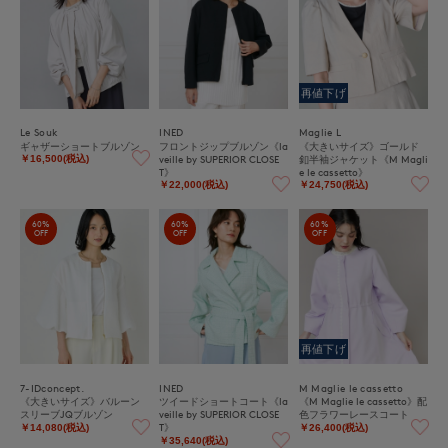
再値下げ
Le Souk
INED
Maglie L
ギャザーショートブルゾン
フロントジップブルゾン《la
《大きいサイズ》ゴールド
veille by SUPERIOR CLOSE
釦半袖ジャケット《M Magli
￥16,500(税込)
T》
e le cassetto》
￥22,000(税込)
￥24,750(税込)
60%
60%
60%
OFF
OFF
OFF
再値下げ
7-IDconcept.
INED
M Maglie le cassetto
《大きいサイズ》バルーン
ツイードショートコート《la
《M Maglie le cassetto》配
スリーブJQブルゾン
veille by SUPERIOR CLOSE
色フラワーレースコート
T》
￥14,080(税込)
￥26,400(税込)
￥35,640(税込)