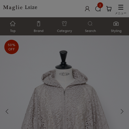
2
メニュー
Top
Brand
Category
Search
Styling
50%
OFF