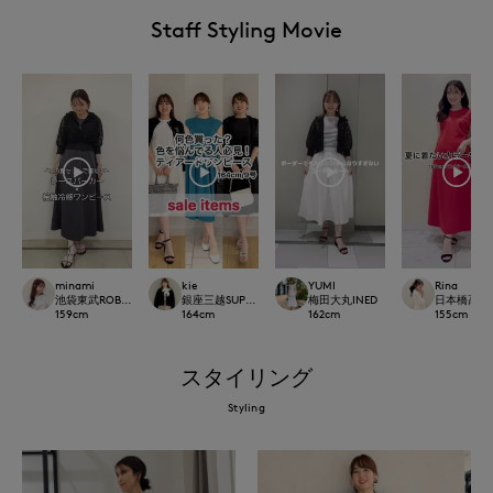
Staff Styling Movie
minami
kie
YUMI
Rina
池袋東武ROBE SUPERIOR CLOSET
銀座三越SUPERIOR CLOSET GINZA
梅田大丸INED
日本橋高島屋M 
159
cm
164
cm
162
cm
155
cm
スタイリング
Styling