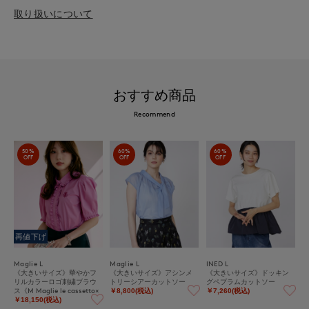
取り扱いについて
おすすめ商品
Recommend
50%
60%
60%
OFF
OFF
OFF
再値下げ
Maglie L
Maglie L
INED L
《大きいサイズ》華やかフ
《大きいサイズ》アシンメ
《大きいサイズ》ドッキン
リルカラーロゴ刺繍ブラウ
トリーシアーカットソー
グペプラムカットソー
ス《M Maglie le cassetto×
￥8,800(税込)
￥7,260(税込)
冨張愛》
￥18,150(税込)