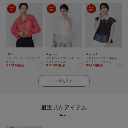
70%
60%
70%
OFF
OFF
OFF
INED
Maglie L
Maglie L
シャイニーローンフリルブ
《大きいサイズ》シアーボ
《大きいサイズ》衿配色シ
ラウス
ウタイブラウス
アードットブラウス
￥5,973(税込)
￥10,560(税込)
￥8,250(税込)
一覧を見る
最近見たアイテム
Recent