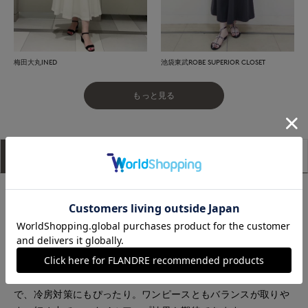
梅田大丸INED
池袋東武ROBE SUPERIOR CLOSET
もっと見る
アイテム説明
サイズ詳細
購入レビュー
■デザイン
華やかなレース生地を使用し、洗練された印象を与えるパーカ
ー。立体的なレース柄はほんのりと肌が透けるデザインで、さ
りげなく肌見せができ、涼し気な印象に。パーカーでありなが
らカジュアルになりすぎず、エレガントなディティールでレデ
ィライクに着こなせます。ジップアップデザインで着脱も簡単
で、冷房対策にもぴったり。ワンピースともバランスが取りや