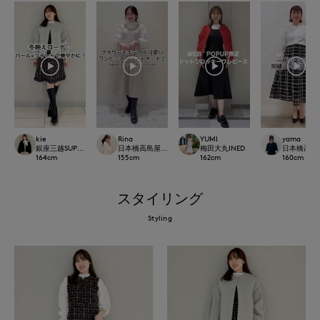
kie
Rina
YUMI
yama
銀座三越SUPERIOR CLOSET GINZA
日本橋高島屋M Maglie le cassetto
梅田大丸INED
日本橋高島屋S
164
cm
155
cm
162
cm
160
cm
スタイリング
Styling