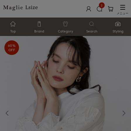
2
メニュー
Top
Brand
Category
Search
Styling
60%
OFF