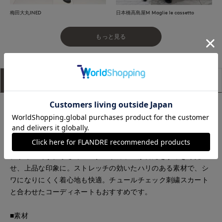
梅田大丸INED
日本橋高島屋M Maglie le cassetto
もっと見る
アイテム説明
サイズ詳細
購入レビュー
■デザイン
袖にレーザーカットで穴を開け、その上に太番手糸で大胆なメ
ッシュ柄の刺繍を施したオリジナルレースを使用。袖口にはス
カラップ柄のレースもあしらい、細部までこだわった華やかな
デザインです。小さめのスタンドカラーが首元をすっきり見
せ、上品な印象に。ストレッチの効いたハリのある素材で、シ
ワになりにくく着心地も快適。チュールチェック刺繍スカート
と合わせたコーディネートもおすすめです。
■素材