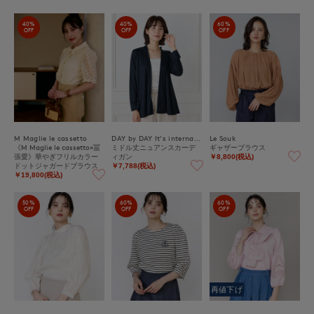
40%
40%
60%
OFF
OFF
OFF
M Maglie le cassetto
DAY by DAY It's international
Le Souk
《M Maglie le cassetto×冨
ミドル丈ニュアンスカーデ
ギャザーブラウス
張愛》華やぎフリルカラー
ィガン
￥8,800(税込)
ドットジャガードブラウス
￥7,788(税込)
￥19,800(税込)
50%
60%
60%
OFF
OFF
OFF
再値下げ