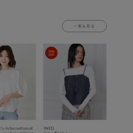
一覧を見る
70%
OFF
's international
INED