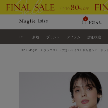
2
お知らせ
TOP
新着
ブランド
アイテム
詳細検索
TOP
Maglie L
ブラウス
《大きいサイズ》衿配色シアードッ