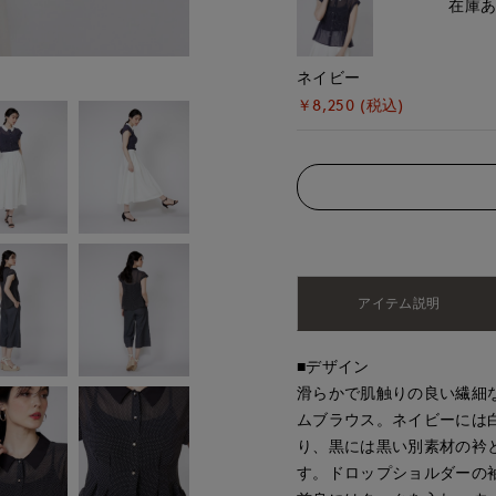
在庫
ネイビー
￥8,250 (税込)
アイテム説明
■デザイン
滑らかで肌触りの良い繊細
ムブラウス。ネイビーには
り、黒には黒い別素材の衿
す。ドロップショルダーの