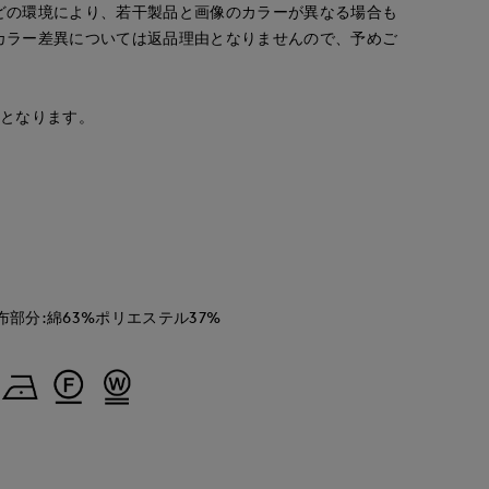
どの環境により、若干製品と画像のカラーが異なる場合も
カラー差異については返品理由となりませんので、予めご
安となります。
morimoto
Jinda
Rina
'S.international
広島三越SUPERIORCLOSET
広島三越SUPERIORCLOSET
日本橋高島屋M Maglie le cassetto
158
cm
170
cm
155
cm
布部分:綿63%ポリエステル37%