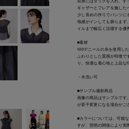
前身にはタックを入れ、す
ギャザーとフレアを施した
少し長めの作りでパンツに
地感がインしても膨らまず
イルまで幅広く活躍する優
■素材
100デニールの糸を使用し
ふわりとした質感が特徴で
り、快適な着心地と上品な
・水洗い可
■サンプル撮影商品
画像の商品はサンプルです
が若干変更になる場合がご
■カラーについては、可能
すが、照明の関係により実