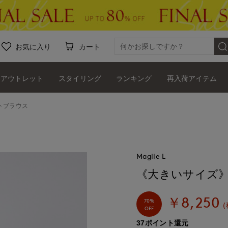
お気に入り
カート
アウトレット
スタイリング
ランキング
再入荷アイテム
トブラウス
Maglie L
《大きいサイズ
￥8,250
70%
(
OFF
37ポイント還元