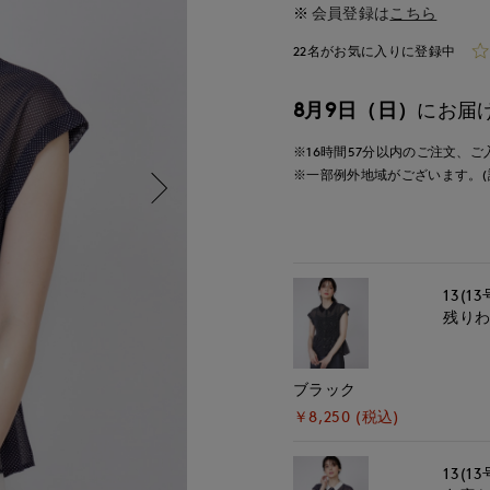
会員登録は
こちら
22名がお気に入りに登録中
8月9日（日）
にお届
※16時間
57分
以内
のご注文、ご
※一部例外地域がございます。(
13(13
残り
ブラック
￥8,250 (税込)
13(13