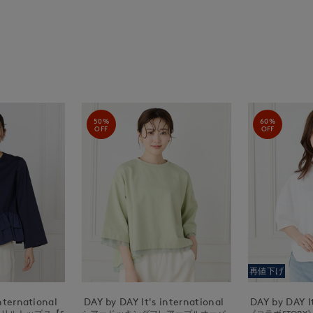
50%
60%
OFF
OFF
再値下げ
nternational
DAY by DAY It's international
DAY by DAY It