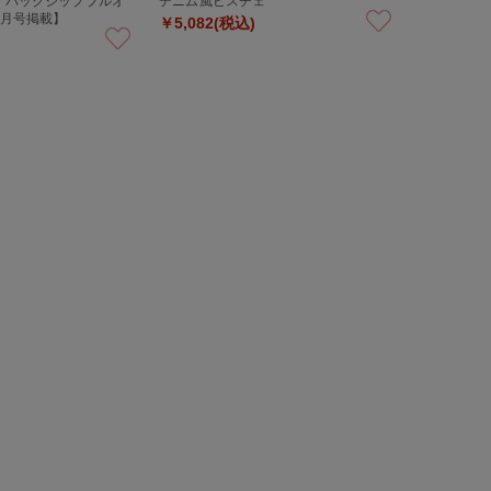
Y》バックジッププルオ
デニム風ビスチェ
6月号掲載】
￥5,082(税込)