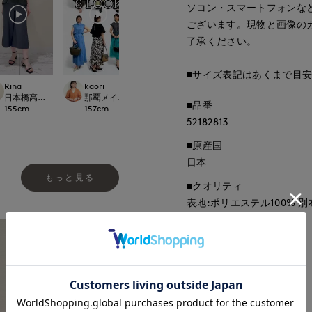
ソコン・スマートフォンな
ございます。現物と画像の
了承ください。
■サイズ表記はあくまで目
Rina
kaori
mizuki
kaori
le cassetto
日本橋高島屋M Maglie le cassetto
那覇メインプレイスI.T.'S.international
札幌丸井今井SUPERIOR CLOSET
那覇メインプレイスI.T.
■品番
155
cm
157
cm
157
cm
157
cm
52182813
■原産国
日本
もっと見る
■クオリティ
表地:ポリエステル100% 別
■取扱い方法
取り扱いについて