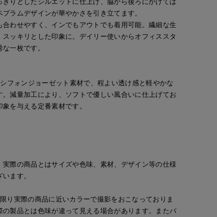
っきりとしたシルエットに仕上げ、脇から後ろにかけては
ペプラムデザインが華やかさを引き立てます。
も合わせやすく、インでもアウトでも着用可能。繊細な生
、スッキリとした印象に。デイリー使いからオフィススタ
秀な一枚です。
たシフォンジョーゼット素材で、程よい透け感と軽やかな
す。減量加工により、ソフトで優しい風合いに仕上げてお
印象を与える定番素材です。
。実際の商品とはサイズや色味、素材、デザイン等の仕様
ざいます。
な限り実際の商品に近いカラーで撮影をおこなっておりま
際の製品とは色味が違って見える場合があります。またパ