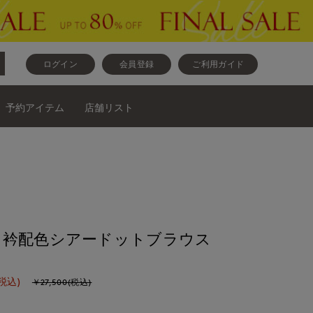
ログイン
会員登録
ご利用ガイド
予約アイテム
店舗リスト
》衿配色シアードットブラウス
税込)
￥27,500(税込)