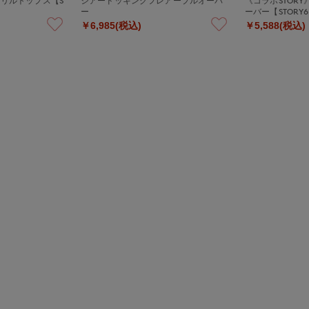
フリルトップス【S
シアードッキングフレアープルオーバ
《コラボSTOR
ー
ーバー【STORY
￥6,985(税込)
￥5,588(税込)