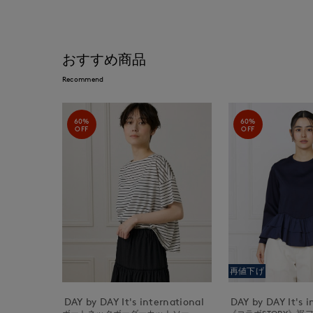
おすすめ商品
Recommend
60%
60%
OFF
OFF
再値下げ
DAY by DAY It's international
DAY by DAY It's i